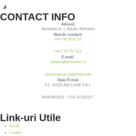
Calitatea face diferența!
CONTACT INFO
Adresă:
Banatului nr. 1, Bacău, Romania
Număr contact:
+40 740 978 112
+40 774 757 112
E-mail:
contact@echosline.ro
dazzlinglook.ro@gmail.com
Date Firmă:
S.C. DAZZLING LOOK S.R.L.
J04/839/2013 / CUI: 32169157
Link-uri Utile
Acasă
Contact