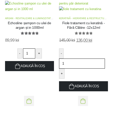
Add
Add
to
to
ARGAN - REVITALIZARE & LUMINOZITATE
,
OFERTE
,
OFERTE ȘAMPOANE
KERATINĂ - HIDRATARE & RESTRUCTURARE
,
wishlist
wishlis
Echosline șampon cu ulei de
Fiole tratament cu keratină -
argan și in 1000ml
Fără Clătire -12x12ml
5.00
out of 5
0
out of 5
89,99
lei
145,00
lei
136,00
lei
-
+
-
ADAUGĂ ÎN COȘ
+
ADAUGĂ ÎN COȘ