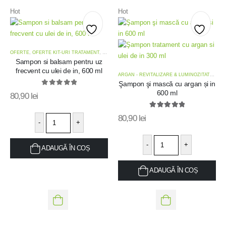
Hot
Hot
Add
Add
OFERTE
,
OFERTE KIT-URI TRATAMENT
,
UZ FRECVENT - TOATE TIPURILE DE PĂR
Sampon si balsam pentru uz
to
to
frecvent cu ulei de in, 600 ml
ARGAN - REVITALIZARE & LUMINOZITATE
,
OFE
wishlist
wishlis
Şampon şi mască cu argan și in
0
out of 5
600 ml
80,90
lei
5.00
out of 5
80,90
lei
-
+
-
+
ADAUGĂ ÎN COȘ
ADAUGĂ ÎN COȘ