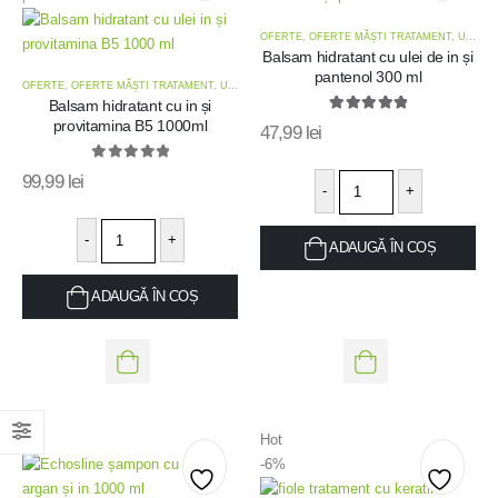
Add
Add
OFERTE
,
OFERTE MĂȘTI TRATAMENT
,
UZ FRECVENT - TOATE TIPURILE DE PĂR
to
Balsam hidratant cu ulei de in și
to
pantenol 300 ml
OFERTE
,
OFERTE MĂȘTI TRATAMENT
,
UZ FRECVENT - TOATE TIPURILE DE PĂR
wishlist
wishlis
Balsam hidratant cu in și
5.00
out of 5
provitamina B5 1000ml
47,99
lei
0
out of 5
99,99
lei
-
+
-
+
ADAUGĂ ÎN COȘ
ADAUGĂ ÎN COȘ
Hot
Hot
-6%