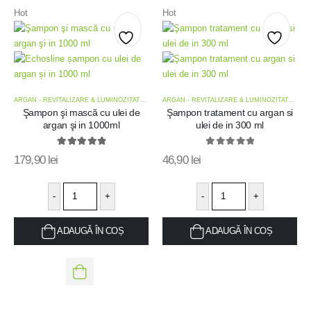
Hot
Hot
Add
Add
to
to
ARGAN - REVITALIZARE & LUMINOZITATE
,
OFERTE
,
OFERTE KIT-URI TRATAMENT
ARGAN - REVITALIZARE & LUMINOZITATE
,
OFE
wishlist
wishlis
Şampon şi mască cu ulei de
Şampon tratament cu argan si
argan şi in 1000ml
ulei de in 300 ml
5.00
out of 5
0
out of 5
179,90
lei
46,90
lei
-
+
-
+
ADAUGĂ ÎN COȘ
ADAUGĂ ÎN COȘ