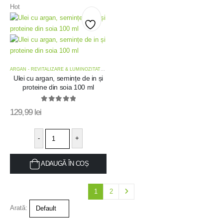
Hot
Add
to
ARGAN - REVITALIZARE & LUMINOZITATE
,
OFERTE MĂȘTI TRATAMENT
wishlist
Ulei cu argan, semințe de in și
proteine din soia 100 ml
0
out of 5
129,99
lei
-
+
ADAUGĂ ÎN COȘ
1
2
Arată: