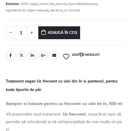
Etichete:
100% vegan
,
echos line
,
fara sls
,
fara sulfati/sls/saruri
,
ingrediente de origine naturala
,
ulei de in
,
uz frecvent
ADAUGĂ ÎN COȘ
ADD TO WISHLIST
Tratament vegan Uz frecvent cu ulei din In si pantenol, pentru
toate tipurile de păr
Sampon si balsam pentru uz frecvent cu ulei de in, 600 ml
Vă prezentăm noul tratament
Uz frecvent
, noua linie care vă
permite să reîncărcați și să reîmprospătați de mai multe ori pe
zi.