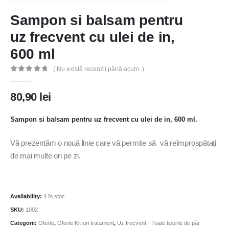
Sampon si balsam pentru
uz frecvent cu ulei de in,
600 ml
( Nu există recenzii până acum. )
0
out of 5
80,90
lei
Sampon si balsam pentru uz frecvent cu ulei de in, 600 ml.
Vă prezentăm o nouă linie care vă permite să vă reîmprospătați
de mai multe ori pe zi.
Availability:
4 în stoc
SKU:
1002
Categorii:
Oferte
,
Oferte Kit-uri tratament
,
Uz frecvent - Toate tipurile de păr