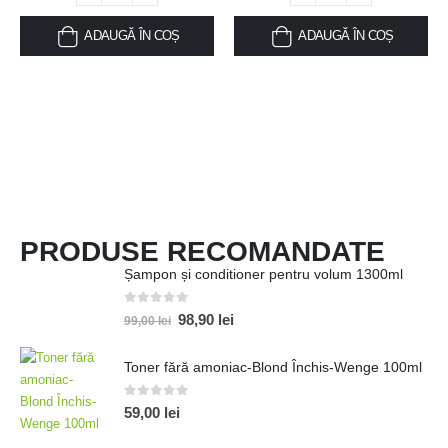
ADAUGĂ ÎN COȘ
ADAUGĂ ÎN COȘ
PRODUSE RECOMANDATE
Șampon și conditioner pentru volum 1300ml
0
out of 5
98,90
lei
99,00
lei
Toner fără amoniac-Blond Închis-Wenge 100ml
0
out of 5
59,00
lei