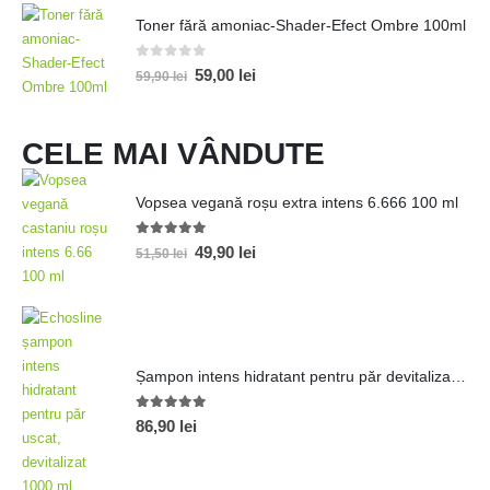
Toner fără amoniac-Shader-Efect Ombre 100ml
0
out of 5
59,00
lei
59,90
lei
CELE MAI VÂNDUTE
Vopsea vegană roșu extra intens 6.666 100 ml
5.00
out of 5
49,90
lei
51,50
lei
Șampon intens hidratant pentru păr devitalizat 1000ml
5.00
out of 5
86,90
lei