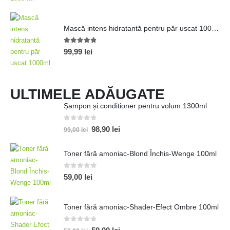
Mască intens hidratantă pentru păr uscat 1000ml
4.80
out of 5
99,99
lei
ULTIMELE ADĂUGATE
Șampon și conditioner pentru volum 1300ml
0
out of 5
98,90
lei
99,00
lei
Toner fără amoniac-Blond Închis-Wenge 100ml
0
out of 5
59,00
lei
Toner fără amoniac-Shader-Efect Ombre 100ml
0
out of 5