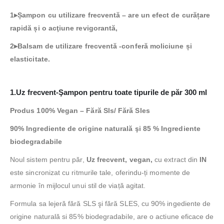
1▸Șampon cu utilizare frecventă – are un efect de curățare
rapidă și o acţiune revigorantă,
2▸Balsam de utilizare frecventă -conferă moliciune și
elasticitate.
1.
Uz frecvent-Şampon pentru toate tipurile de păr 300 ml
Produs 100% Vegan –
Fără Sls/ Fără Sles
90% Ingrediente de origine naturală şi
85 % Ingrediente
biodegradabile
Noul sistem pentru păr,
Uz frecvent,
vegan,
cu extract din
IN
este sincronizat cu ritmurile tale, oferindu-ți momente de
armonie în mijlocul unui stil de viață agitat.
Formula sa lejeră fără SLS şi fără SLES, cu 90% ingediente de
origine naturală si 85% biodegradabile, are o actiune eficace de