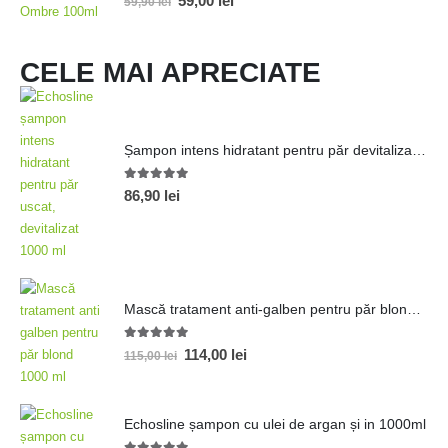
59,00
lei
59,90
lei
CELE MAI APRECIATE
Șampon intens hidratant pentru păr devitalizat 1000ml
5.00
out of 5
86,90
lei
Mască tratament anti-galben pentru păr blond 1000 ml
5.00
out of 5
114,00
lei
115,00
lei
Echosline șampon cu ulei de argan și in 1000ml