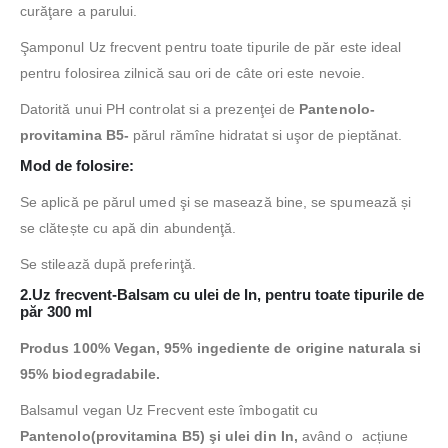
curăţare a parului.
Şamponul Uz frecvent pentru toate tipurile de păr este ideal
pentru folosirea zilnică sau ori de câte ori este nevoie.
Datorită unui PH controlat si a prezenţei de
Pantenolo-
provitamina B5-
părul rămîne hidratat si uşor de pieptănat.
Mod de folosire:
Se aplică pe părul umed şi se masează bine, se spumează și
se clătește cu apă din abundenţă.
Se stilează după preferinţă.
2.
Uz frecvent-Balsam cu ulei de In, pentru toate tipurile de
păr 300 ml
Produs 100% Vegan, 95% ingediente de origine naturala si
95% biodegradabile.
Balsamul vegan Uz Frecvent este îmbogatit cu
Pantenolo(provitamina B5) şi ulei din In,
având o acțiune