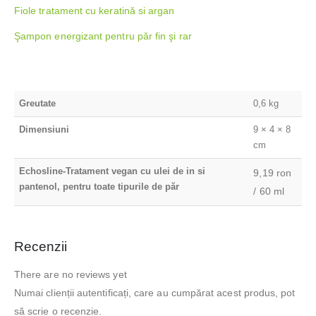
Fiole tratament cu keratină si argan
Şampon energizant pentru păr fin şi rar
Greutate
0,6 kg
Dimensiuni
9 × 4 × 8
cm
Echosline-Tratament vegan cu ulei de in si
9,19 ron
pantenol, pentru toate tipurile de păr
/ 60 ml
Recenzii
There are no reviews yet
Numai clienții autentificați, care au cumpărat acest produs, pot
să scrie o recenzie.