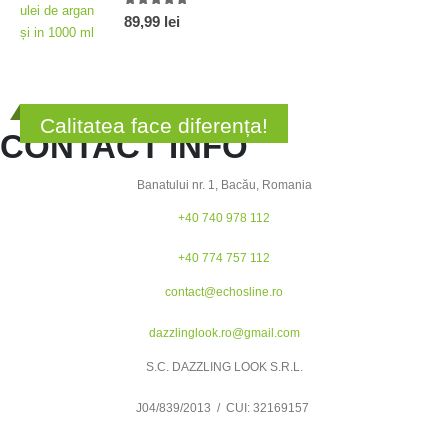
5.00
out of 5
89,99
lei
Calitatea face diferența!
CONTACT INFO
Banatului nr. 1, Bacău, Romania
+40 740 978 112
+40 774 757 112
contact@echosline.ro
dazzlinglook.ro@gmail.com
S.C. DAZZLING LOOK S.R.L.
J04/839/2013 / CUI: 32169157