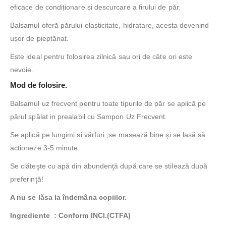
eficace de condiționare și descurcare a firului de păr.
Balsamul oferă părului elasticitate, hidratare, acesta devenind
ușor de pieptănat.
Este ideal pentru folosirea zilnică sau ori de câte ori este
nevoie.
Mod de folosire.
Balsamul uz frecvent pentru toate tipurile de păr se aplică pe
părul spălat in prealabil cu Sampon Uz Frecvent.
Se aplică pe lungimi si vărfuri ,se masează bine şi se lasă să
actioneze 3-5 minute.
Se clăteşte cu apă din abundenţă după care se stilează după
preferinţă!
A nu se lăsa la îndemâna copiilor.
Ingrediente : Conform INCI.(CTFA)