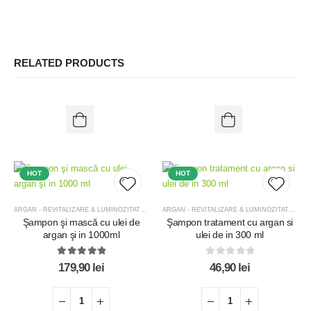
RELATED PRODUCTS
HOT
HOT
ARGAN - REVITALIZARE & LUMINOZITATE
,
OFERTE
,
OFERTE KIT-URI TRATAMENT
ARGAN - REVITALIZARE & LUMINOZITATE
,
OFE
Şampon şi mască cu ulei de
Şampon tratament cu argan si
Add to
Add t
argan şi in 1000ml
ulei de in 300 ml
wishlist
wishlis
5.00
out of 5
0
out of 5
179,90
lei
46,90
lei