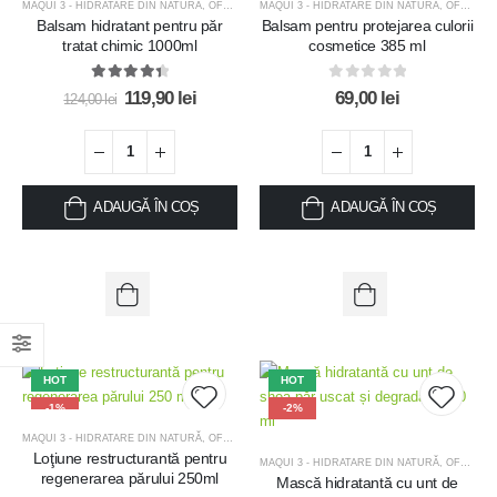
MAQUI 3 - HIDRATARE DIN NATURĂ
,
OFERTE
,
OFERTE MĂȘTI TRATAMENT
MAQUI 3 - HIDRATARE DIN NATURĂ
,
OFERTE
,
Balsam hidratant pentru păr
Balsam pentru protejarea culorii
Add to
Add t
tratat chimic 1000ml
cosmetice 385 ml
wishlist
wishlis
4.50
out of 5
0
out of 5
119,90
lei
69,00
lei
124,00
lei
ADAUGĂ ÎN COȘ
ADAUGĂ ÎN COȘ
HOT
HOT
-1%
-2%
MAQUI 3 - HIDRATARE DIN NATURĂ
,
OFERTE
,
OFERTE MĂȘTI TRATAMENT
Loţiune restructurantă pentru
MAQUI 3 - HIDRATARE DIN NATURĂ
,
OFERTE
,
Add to
Add t
regenerarea părului 250ml
Mască hidratantă cu unt de