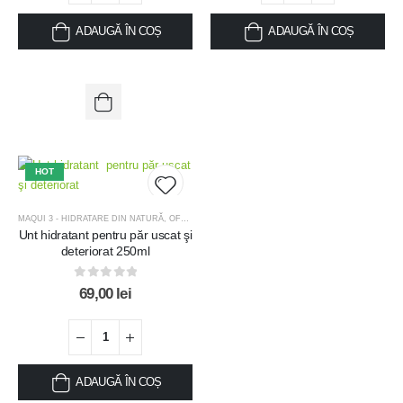
ADAUGĂ ÎN COȘ
ADAUGĂ ÎN COȘ
HOT
MAQUI 3 - HIDRATARE DIN NATURĂ
,
OFERTE
,
OFERTE MĂȘTI TRATAMENT
Unt hidratant pentru păr uscat şi
Add to
deteriorat 250ml
wishlist
0
out of 5
69,00
lei
ADAUGĂ ÎN COȘ