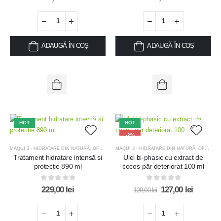
ADAUGĂ ÎN COȘ
ADAUGĂ ÎN COȘ
HOT
HOT
-2%
MAQUI 3 - HIDRATARE DIN NATURĂ
,
OFERTE
,
OFERTE KIT-URI TRATAMENT
MAQUI 3 - HIDRATARE DIN NATURĂ
,
OFERTE
,
Tratament hidratare intensă si
Ulei bi-phasic cu extract de
Add to
Add t
protecție 890 ml
cocos-păr deteriorat 100 ml
wishlist
wishlis
0
out of 5
0
out of 5
229,00
lei
127,00
lei
129,00
lei