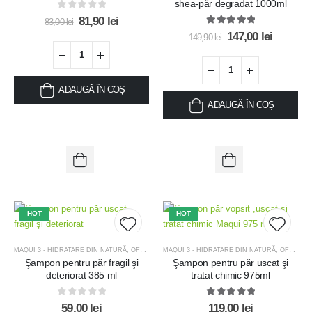
shea-păr degradat 1000ml
wishlist
wishlis
0
out of 5
81,90
lei
83,00
lei
5.00
out of 5
147,00
lei
149,90
lei
ADAUGĂ ÎN COȘ
ADAUGĂ ÎN COȘ
HOT
HOT
MAQUI 3 - HIDRATARE DIN NATURĂ
,
OFERTE
,
OFERTE ȘAMPOANE
MAQUI 3 - HIDRATARE DIN NATURĂ
,
OFERTE
,
Şampon pentru păr fragil şi
Şampon pentru păr uscat şi
Add to
Add t
deteriorat 385 ml
tratat chimic 975ml
wishlist
wishlis
0
out of 5
5.00
out of 5
59,00
lei
119,00
lei