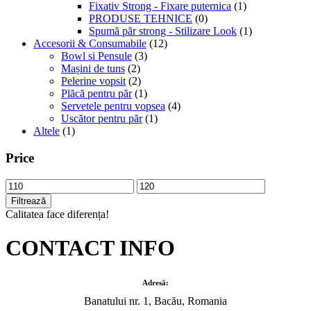
Fixativ Strong - Fixare puternica
(1)
PRODUSE TEHNICE
(0)
Spumă păr strong - Stilizare Look
(1)
Accesorii & Consumabile
(12)
Bowl si Pensule
(3)
Mașini de tuns
(2)
Pelerine vopsit
(2)
Plăcă pentru păr
(1)
Servetele pentru vopsea
(4)
Uscător pentru păr
(1)
Altele
(1)
Price
Preț
Preț
minim
maxim
Filtrează
Calitatea face diferența!
CONTACT INFO
Adresă:
Banatului nr. 1, Bacău, Romania