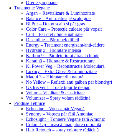
Oferte șampoane
Tratamente Vegane
Argan – Revitalizare & Luminozitate
Balance – Anti-mătreață/ scalp gras
Bi Pur – Detox scalp și păr gras
Color Care – Protecție culoare păr vopsit
Curl – Păr creț / bucle naturale
Discipline – Păr rebel/ dificil
Energy – Tratament energizant/anti-cădere
Hydrating – Hidratare intensă
Karbon 9 – Păr deteriorat / tratat chimic
Keratină – Hidratare & Restructurare
Ki Power Veg – Reconstrucție Moleculară
Luxury – Extra Gloss & Luminozitate
Maqui 3 – Hidratare din natură
No Yellow – Reflexii anti galben păr blond/gri
Uz frecvent – Toate tipurile de păr
Volum – Vitalitate & elasticitate
Volumizer – Spray volum rădăcină
Produse Tehnice
Echosline – Vopsea păr Vegană
Synergy – Vopsea păr fără Amoniac
Echoslight – Tonnere Vegane fără Amonic
Colour Up – mască nuanțatore colorantă
Hair Retouch – spray colorare rădăcină