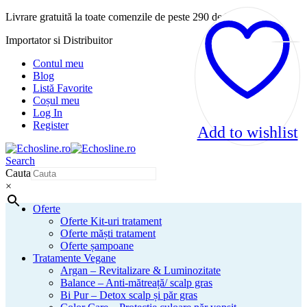
Livrare gratuită la toate comenzile de peste 290 de lei!
Importator si Distribuitor
Contul meu
Blog
Listă Favorite
Coșul meu
Log In
Register
Add to wishlist
Search
Cauta
×
Oferte
Oferte Kit-uri tratament
Oferte măști tratament
Oferte șampoane
Tratamente Vegane
Argan – Revitalizare & Luminozitate
Balance – Anti-mătreață/ scalp gras
Bi Pur – Detox scalp și păr gras