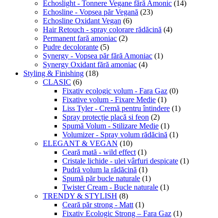
Echoslight - Tonnere Vegane fără Amonic
(14)
Echosline - Vopsea păr Vegană
(23)
Echosline Oxidant Vegan
(6)
Hair Retouch - spray colorare rădăcină
(4)
Permanent fară amoniac
(2)
Pudre decolorante
(5)
Synergy - Vopsea păr fără Amoniac
(1)
Synergy Oxidant fără amoniac
(4)
Styling & Finishing
(18)
CLASIC
(6)
Fixativ ecologic volum - Fara Gaz
(0)
Fixative volum - Fixare Medie
(1)
Liss Tyler - Cremă pentru întindere
(1)
Spray protecție placă si feon
(2)
Spumă Volum - Stilizare Medie
(1)
Volumizer - Spray volum rădăcină
(1)
ELEGANT & VEGAN
(10)
Ceară mată - wild effect
(1)
Cristale lichide - ulei vârfuri despicate
(1)
Pudră volum la rădăcină
(1)
Spumă păr bucle naturale
(1)
Twister Cream - Bucle naturale
(1)
TRENDY & STYLISH
(8)
Ceară păr strong - Matt
(1)
Fixativ Ecologic Strong – Fara Gaz
(1)