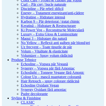
Color Care – Protecție culoare păr vopsit
Curl – Păr creț / bucle naturale
Discipline – Păr rebel/ dificil
Energy – Tratament energizant/anti-cădere
Hydrating – Hidratare intensă
Karbon 9 – Păr deteriorat / tratat chimic
Keratină – Hidratare & Restructurare
Ki Power Veg – Reconstrucție Moleculară
Luxury – Extra Gloss & Luminozitate
Maqui 3 – Hidratare din natură
No Yellow – Reflexii anti galben păr blond/gri
Uz frecvent – Toate tipurile de păr
Volum – Vitalitate & elasticitate
Volumizer – Spray volum rădăcină
Produse Tehnice
Echosline – Vopsea păr Vegană
Synergy – Vopsea păr fără Amoniac
Echoslight – Tonnere Vegane fără Amonic
Colour Up – mască nuanțatore colorantă
Hair Retouch – spray colorare rădăcină
Echosline Oxidant Vegan
Synergy Oxidant fără amoniac
Pudre decolorante
Styling & Finishing
CLASIC