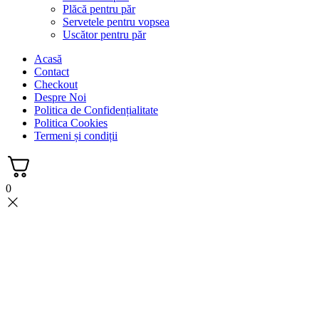
Plăcă pentru păr
Servetele pentru vopsea
Uscător pentru păr
Acasă
Contact
Checkout
Despre Noi
Politica de Confidențialitate
Politica Cookies
Termeni și condiții
0