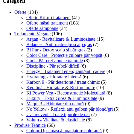
Categorii
Oferte
(184)
Oferte Kit-uri tratament
(41)
Oferte măști tratament
(108)
Oferte șampoane
(34)
Tratamente Vegane
(106)
Argan - Revitalizare & Luminozitate
(15)
Balance - Anti-mătreață/ scalp gras
(7)
Bi Pur - Detox scalp și păr gras
(2)
Color Care - Protecție culoare păr vopsit
(6)
Curl - Păr creț / bucle naturale
(8)
Discipline - Păr rebel/ dificil
(6)
Energy - Tratament energizant/anti-cădere
(4)
Hydrating - Hidratare intensă
(6)
Karbon 9 - Păr deteriorat / tratat chimic
(5)
Keratină - Hidratare & Restructurare
(10)
Ki Power Veg - Reconstrucție Moleculară
(8)
Luxury - Extra Gloss & Luminozitate
(9)
Maqui 3 - Hidratare din natură
(9)
No Yellow - Reflexii anti galben păr blond/gri
(5)
Uz frecvent - Toate tipurile de păr
(7)
Volum - Vitalitate & elasticitate
(8)
Produse Tehnice
(66)
Colour Up - mască nuanțatore colorantă
(9)