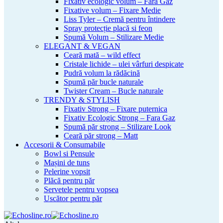
Fixativ ecologic volum – Fara Gaz
Fixative volum – Fixare Medie
Liss Tyler – Cremă pentru întindere
Spray protecție placă si feon
Spumă Volum – Stilizare Medie
ELEGANT & VEGAN
Ceară mată – wild effect
Cristale lichide – ulei vârfuri despicate
Pudră volum la rădăcină
Spumă păr bucle naturale
Twister Cream – Bucle naturale
TRENDY & STYLISH
Fixativ Strong – Fixare puternica
Fixativ Ecologic Strong – Fara Gaz
Spumă păr strong – Stilizare Look
Ceară păr strong – Matt
Accesorii & Consumabile
Bowl si Pensule
Mașini de tuns
Pelerine vopsit
Plăcă pentru păr
Servetele pentru vopsea
Uscător pentru păr