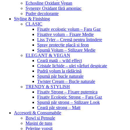
Echosline Oxidant Vegan
Synergy Oxidant fără amoniac
Pudre decolorante
Styling & Finishing
CLASIC
Fixativ ecologic volum – Fara Gaz
Fixative volum – Fixare Medie
Liss Tyler – Cremă pentru întindere
Spray protecție placă si feon
Spumă Volum – Stilizare Medie
ELEGANT & VEGAN
Ceară mată – wild effect
Cristale lichide – ulei vârfuri despicate
Pudră volum la rădăcină
Spumă păr bucle naturale
Twister Cream – Bucle naturale
TRENDY & STYLISH
Fixativ Strong – Fixare puternica
Fixativ Ecologic Strong – Fara Gaz
Spumă păr strong – Stilizare Look
Ceară păr strong – Matt
Accesorii & Consumabile
Bowl si Pensule
Mașini de tuns
Pelerine vopsit