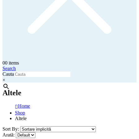
0
0 items
Search
Cauta
×
Altele
Home
Shop
Altele
Sort By:
Arată: