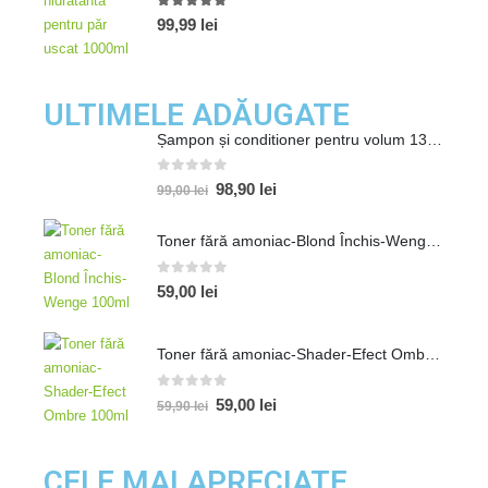
4.80
out of 5
99,99
lei
ULTIMELE ADĂUGATE
Șampon și conditioner pentru volum 1300ml
0
out of 5
98,90
lei
99,00
lei
Toner fără amoniac-Blond Închis-Wenge 100ml
0
out of 5
59,00
lei
Toner fără amoniac-Shader-Efect Ombre 100ml
0
out of 5
59,00
lei
59,90
lei
CELE MAI APRECIATE