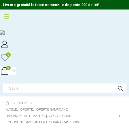
Livrare gratuită la toate comenzile de peste 290 de lei!
0
0
SHOP
ALTELE
,
OFERTE
,
OFERTE ȘAMPOANE
,
BALANCE - ANTI-MĂTREAȚĂ/ SCALP GRAS
ECHOSLINE ȘAMPON PENTRU PĂR GRAS 1000ML