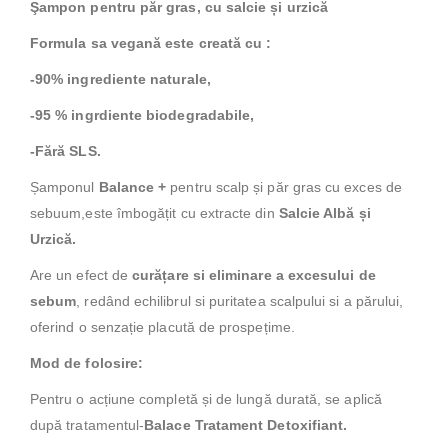
Şampon pentru păr gras, cu salcie și urzică
Formula sa vegană este creată cu :
-90% ingrediente naturale,
-95 % ingrdiente biodegradabile,
-Fără SLS.
Șamponul
Balance +
pentru scalp și păr gras cu exces de
sebuum,este îmbogățit cu extracte din
Salcie Albă și
Urzică.
Are un efect de
curățare si eliminare a excesului de
sebum
, redând echilibrul si puritatea scalpului si a părului,
oferind o senzație placută de prospețime.
Mod de folosire:
Pentru o acțiune completă și de lungă durată, se aplică
după tratamentul-
Balace Tratament Detoxifiant.