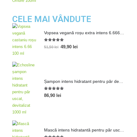
CELE MAI VÂNDUTE
Vopsea vegană roșu extra intens 6.666 100 ml
5.00
out of 5
49,90
lei
51,50
lei
Șampon intens hidratant pentru păr devitalizat 1000ml
5.00
out of 5
86,90
lei
Mască intens hidratantă pentru păr uscat 1000ml