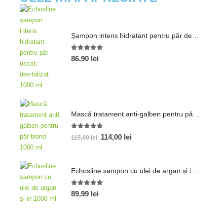
Șampon intens hidratant pentru păr devitalizat 1000ml
5.00
out of 5
86,90
lei
Mască tratament anti-galben pentru păr blond 1000 ml
5.00
out of 5
114,00
lei
115,00
lei
Echosline șampon cu ulei de argan și in 1000ml
5.00
out of 5
89,99
lei