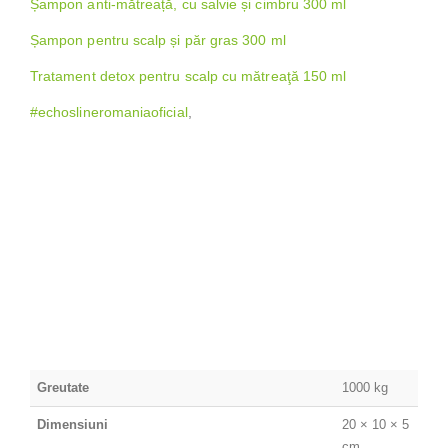
Șampon anti-mătreață, cu salvie și cimbru 300 ml
Șampon pentru scalp și păr gras 300 ml
Tratament detox pentru scalp cu mătreaţă 150 ml
#echoslineromaniaoficial
,
Greutate
1000 kg
Dimensiuni
20 × 10 × 5
cm