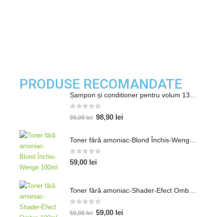
PRODUSE RECOMANDATE
Șampon și conditioner pentru volum 1300ml
0
out of 5
98,90
lei
99,00
lei
Toner fără amoniac-Blond Închis-Wenge 100ml
0
out of 5
59,00
lei
Toner fără amoniac-Shader-Efect Ombre 100ml
0
out of 5
59,00
lei
59,90
lei