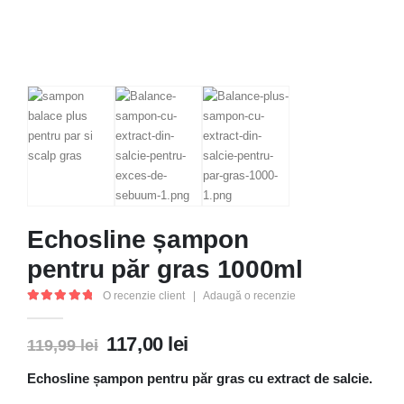
Echosline șampon
pentru păr gras 1000ml
O recenzie client
|
Adaugă o recenzie
5.00
out of 5
117,00
lei
119,99
lei
Echosline șampon pentru păr gras cu extract de salcie.