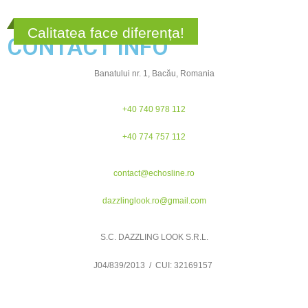
Calitatea face diferența!
CONTACT INFO
Banatului nr. 1, Bacău, Romania
+40 740 978 112
+40 774 757 112
contact@echosline.ro
dazzlinglook.ro@gmail.com
S.C. DAZZLING LOOK S.R.L.
J04/839/2013 / CUI: 32169157