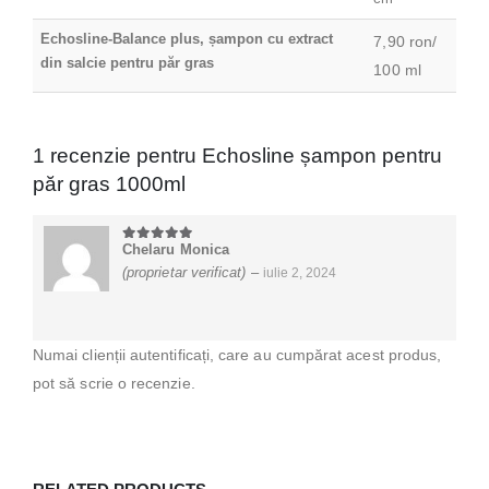
Echosline-Balance plus, șampon cu extract
7,90 ron/
din salcie pentru păr gras
100 ml
1 recenzie pentru
Echosline șampon pentru
păr gras 1000ml
Chelaru Monica
5
din 5
(proprietar verificat)
–
iulie 2, 2024
Numai clienții autentificați, care au cumpărat acest produs,
pot să scrie o recenzie.