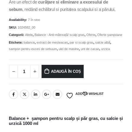
Are un efect de
curățare si eliminare a excesului de
sebum
, redând echilibrul si puritatea scalpului si a părului,
Availability:
7 în stoc
SKU:
1024582_00
Categorii:
Altele
,
Balance - Anti-mătreață/ scalp gras
,
Oferte
,
Oferte șampoane
Etichete:
balance
,
extract de mesteacan
,
par si scalp gras
,
salcie albă
,
sampon pentru exces de sebuum
,
ulei de maslne
,
unt de cacao
,
urzica
ADAUGĂ ÎN COȘ
ADD TO WISHLIST
Balance + șampon pentru scalp și păr gras, cu salcie și
urzică 1000 ml