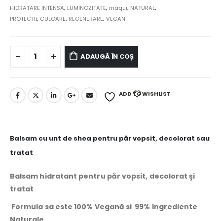
HIDRATARE INTENSA
,
LUMINOZITATE
,
maqui
,
NATURAL
,
PROTECTIE CULOARE
,
REGENERARE
,
VEGAN
ADAUGĂ ÎN COȘ
ADD TO WISHLIST
Balsam cu unt de shea pentru păr vopsit, decolorat sau
tratat
Balsam hidratant pentru păr vopsit, decolorat şi
tratat
Formula sa este 100% Vegană si 99% Ingrediente
Naturale,