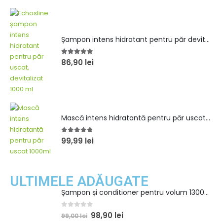
Vopsea vegană roșu extra intens 6.666 100 ml
5.00
out of 5
49,90
lei
51,50
lei
Șampon intens hidratant pentru păr devitalizat 1000ml
5.00
out of 5
86,90
lei
Mască intens hidratantă pentru păr uscat 1000ml
4.80
out of 5
99,99
lei
ULTIMELE ADĂUGATE