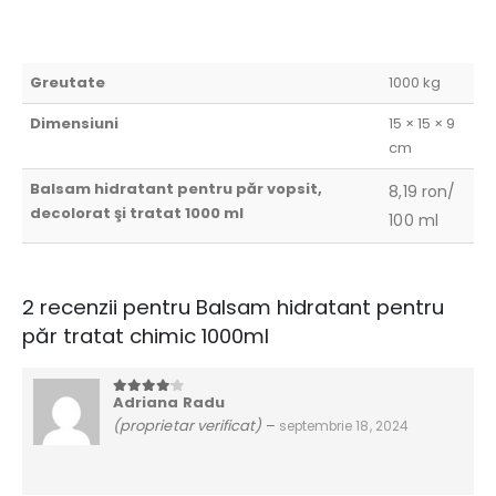
Greutate
1000 kg
Dimensiuni
15 × 15 × 9
cm
Balsam hidratant pentru păr vopsit,
8,19 ron/
decolorat şi tratat 1000 ml
100 ml
2 recenzii pentru
Balsam hidratant pentru
păr tratat chimic 1000ml
Adriana Radu
4
din 5
(proprietar verificat)
–
septembrie 18, 2024