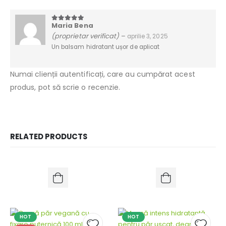
Maria Bena
5
din 5
(proprietar verificat)
–
aprilie 3, 2025
Un balsam hidratant ușor de aplicat
Numai clienții autentificați, care au cumpărat acest
produs, pot să scrie o recenzie.
RELATED PRODUCTS
HOT
HOT