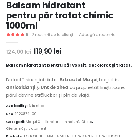
Balsam hidratant
pentru păr tratat chimic
1000ml
2
recenzii de la clienți
|
Adaugă o recenzie
4.50
out of 5
119,90
lei
124,00
lei
Balsam hidratant pentru păr vopsit, decolorat şi tratat,
Datorită sinergiei dintre
Extractul Maqu
i, bogat în
antioxidanți
și
Unt de Shea
cu proprietăți liniștitoare,
părul devine strălucitor și plin de viață.
Availability:
6 în stoc
SKU:
1023874_00
Categorii:
Maqui 3 - Hidratare din natură
,
Oferte
,
Oferte măști tratament
Etichete:
ECHOSLINE
,
FARA PARABENI
,
FARA SARURI
,
FARA SILICON
,