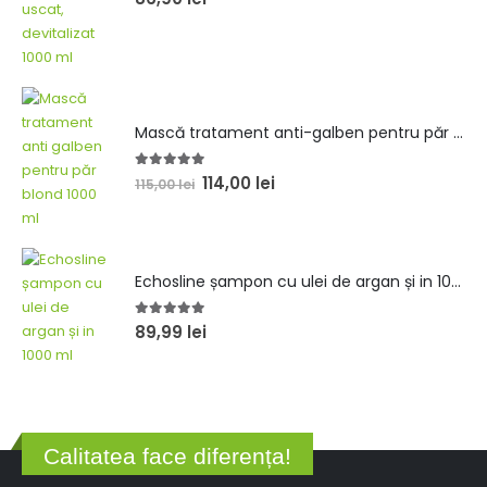
Șampon intens hidratant pentru păr devitalizat 1000ml
5.00
out of 5
86,90
lei
Mască tratament anti-galben pentru păr blond 1000 ml
5.00
out of 5
114,00
lei
115,00
lei
Echosline șampon cu ulei de argan și in 1000ml
5.00
out of 5
89,99
lei