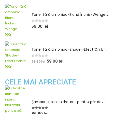
Șampon și conditioner pentru volum 1300ml
0
out of 5
98,90
lei
99,00
lei
Toner fără amoniac-Blond Închis-Wenge 100ml
0
out of 5
59,00
lei
Toner fără amoniac-Shader-Efect Ombre 100ml
0
out of 5
59,00
lei
59,90
lei
CELE MAI APRECIATE