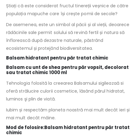
Știați că este considerat fructul tinereții veșnice de către
populația mapuche care își crește pomii de secole?
De asemenea, este un simbol al păcii și al vieții, deoarece
rădăcinile sale permit solului să revină fertil și natura să
înflorească după dezastre naturale, păstrând
ecosistemul și protejând biodiversitatea.
Balsam hidratant pentru păr tratat chimic
Balsam cu unt de shea pentru păr vopsit, decolorat
sau tratat chimic 1000 ml
Tehnologia folosită la creearea Balsamului sigileazaă si
oferă strălucire culorii cosmetice, lăsând părul hidratat,
luminos şi plin de viată.
Iubim și respectăm planeta noastră mai mult decât ieri și
mai mult decât mâine.
Mod de folosire:Balsam hidratant pentru păr tratat
chimic