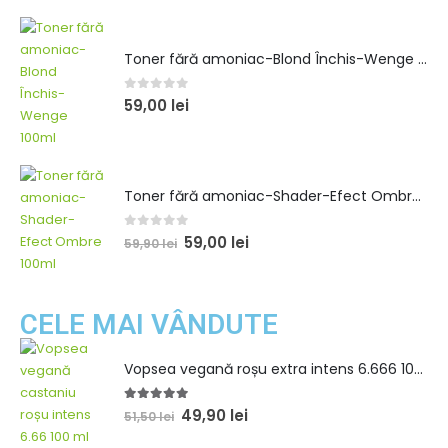
PRODUSE RECOMANDATE
Șampon și conditioner pentru volum 1300ml
0
out of 5
98,90
lei
99,00
lei
Toner fără amoniac-Blond Închis-Wenge 100ml
0
out of 5
59,00
lei
Toner fără amoniac-Shader-Efect Ombre 100ml
0
out of 5
59,00
lei
59,90
lei
CELE MAI VÂNDUTE