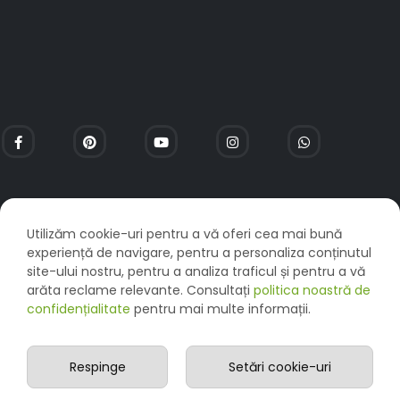
Utilizăm cookie-uri pentru a vă oferi cea mai bună
experiență de navigare, pentru a personaliza conținutul
site-ului nostru, pentru a analiza traficul și pentru a vă
arăta reclame relevante. Consultați
politica noastră de
confidențialitate
pentru mai multe informații.
©echosline.ro. All Rights Reserved
-
Mentenanta web
asigurata de
Allfix.ro
Respinge
Setări cookie-uri