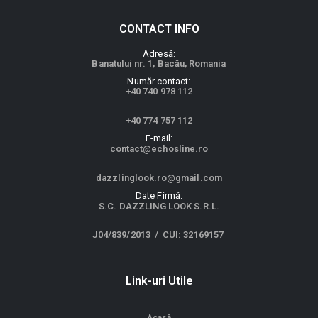
Calitatea face diferența!
CONTACT INFO
A
d
r
e
s
ă
:
Banatului nr. 1, Bacău, Romania
N
u
m
ă
r
c
o
n
t
a
c
t
:
+40 740 978 112
+40 774 757 112
E
-
m
a
i
l
:
contact@echosline.ro
dazzlinglook.ro@gmail.com
D
a
t
e
F
i
r
m
ă
:
S.C. DAZZLING LOOK S.R.L.
J04/839/2013 / CUI: 32169157