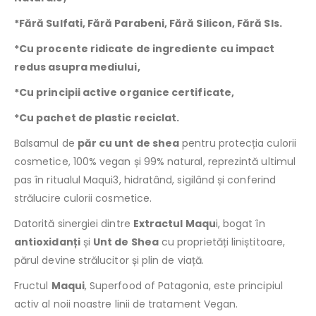
*Fără Sulfati, Fără Parabeni, Fără Silicon, Fără Sls.
*Cu procente ridicate de ingrediente cu impact
redus asupra mediului⁣,
*Cu principii active organice certificate,
*Cu pachet de plastic reciclat⁣.
Balsamul de
păr cu unt de shea
pentru protecția culorii
cosmetice, 100% vegan și 99% natural, reprezintă ultimul
pas în ritualul Maqui3, hidratând, sigilând și conferind
strălucire culorii cosmetice.
Datorită sinergiei dintre
Extractul Maqu
i, bogat în
antioxidanți
și
Unt de Shea
cu proprietăți liniștitoare,
părul devine strălucitor și plin de viață.
Fructul
Maqui
, Superfood of Patagonia, este principiul
activ al noii noastre linii de tratament Vegan.