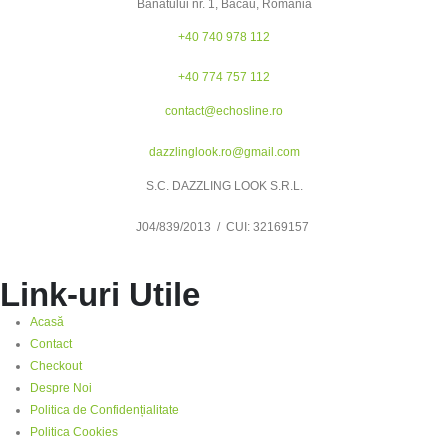
Banatului nr. 1, Bacău, Romania
+40 740 978 112
+40 774 757 112
contact@echosline.ro
dazzlinglook.ro@gmail.com
S.C. DAZZLING LOOK S.R.L.
J04/839/2013 / CUI: 32169157
Link-uri Utile
Acasă
Contact
Checkout
Despre Noi
Politica de Confidențialitate
Politica Cookies