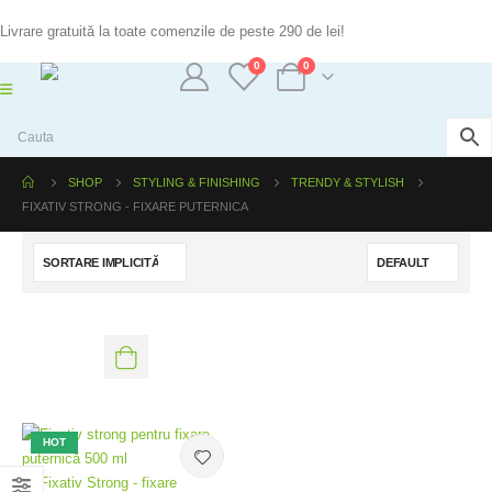
Livrare gratuită la toate comenzile de peste 290 de lei!
0
0
SHOP
STYLING & FINISHING
TRENDY & STYLISH
FIXATIV STRONG - FIXARE PUTERNICA
HOT