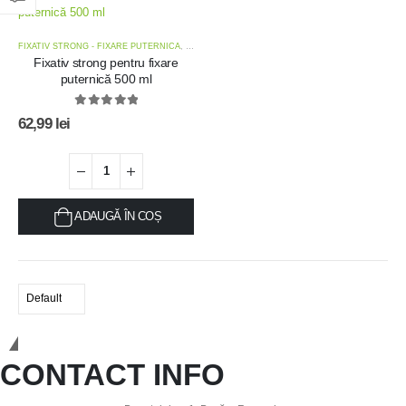
FIXATIV STRONG - FIXARE PUTERNICA
,
OFERTE
,
OFERTE KIT-URI TRATAMENT
Fixativ strong pentru fixare
puternică 500 ml
0
out of 5
62,99
lei
ADAUGĂ ÎN COȘ
Calitatea face diferența!
CONTACT INFO