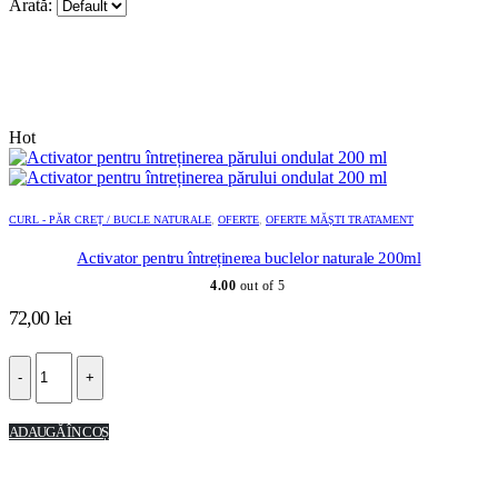
Arată:
Hot
CURL - PĂR CREȚ / BUCLE NATURALE
,
OFERTE
,
OFERTE MĂȘTI TRATAMENT
Activator pentru întreținerea buclelor naturale 200ml
4.00
out of 5
72,00
lei
-
+
ADAUGĂ ÎN COȘ