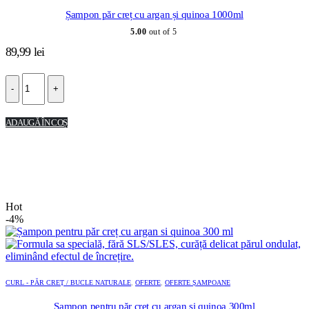
Șampon păr creț cu argan și quinoa 1000ml
5.00
out of 5
89,99
lei
-
+
ADAUGĂ ÎN COȘ
Hot
-4%
CURL - PĂR CREȚ / BUCLE NATURALE
,
OFERTE
,
OFERTE ȘAMPOANE
Șampon pentru păr creț cu argan și quinoa 300ml