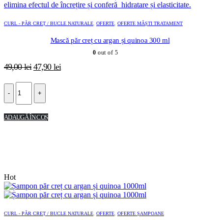
CURL - PĂR CREȚ / BUCLE NATURALE
,
OFERTE
,
OFERTE MĂȘTI TRATAMENT
Mască păr creț cu argan și quinoa 300 ml
0
out of 5
Prețul
Prețul
49,00
lei
47,90
lei
inițial
curent
a
este:
-
+
fost:
47,90 lei.
49,00 lei.
ADAUGĂ ÎN COȘ
Hot
CURL - PĂR CREȚ / BUCLE NATURALE
,
OFERTE
,
OFERTE ȘAMPOANE