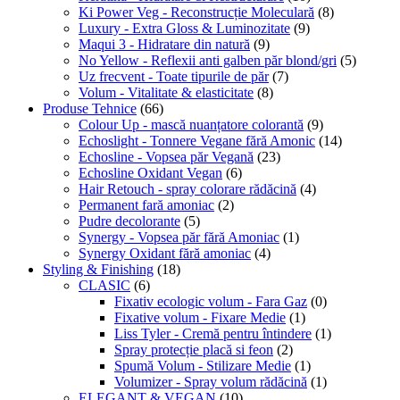
Ki Power Veg - Reconstrucție Moleculară
(8)
Luxury - Extra Gloss & Luminozitate
(9)
Maqui 3 - Hidratare din natură
(9)
No Yellow - Reflexii anti galben păr blond/gri
(5)
Uz frecvent - Toate tipurile de păr
(7)
Volum - Vitalitate & elasticitate
(8)
Produse Tehnice
(66)
Colour Up - mască nuanțatore colorantă
(9)
Echoslight - Tonnere Vegane fără Amonic
(14)
Echosline - Vopsea păr Vegană
(23)
Echosline Oxidant Vegan
(6)
Hair Retouch - spray colorare rădăcină
(4)
Permanent fară amoniac
(2)
Pudre decolorante
(5)
Synergy - Vopsea păr fără Amoniac
(1)
Synergy Oxidant fără amoniac
(4)
Styling & Finishing
(18)
CLASIC
(6)
Fixativ ecologic volum - Fara Gaz
(0)
Fixative volum - Fixare Medie
(1)
Liss Tyler - Cremă pentru întindere
(1)
Spray protecție placă si feon
(2)
Spumă Volum - Stilizare Medie
(1)
Volumizer - Spray volum rădăcină
(1)
ELEGANT & VEGAN
(10)