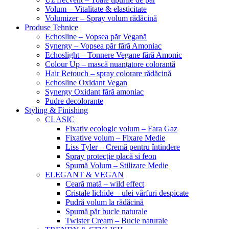
Volum – Vitalitate & elasticitate
Volumizer – Spray volum rădăcină
Produse Tehnice
Echosline – Vopsea păr Vegană
Synergy – Vopsea păr fără Amoniac
Echoslight – Tonnere Vegane fără Amonic
Colour Up – mască nuanțatore colorantă
Hair Retouch – spray colorare rădăcină
Echosline Oxidant Vegan
Synergy Oxidant fără amoniac
Pudre decolorante
Styling & Finishing
CLASIC
Fixativ ecologic volum – Fara Gaz
Fixative volum – Fixare Medie
Liss Tyler – Cremă pentru întindere
Spray protecție placă si feon
Spumă Volum – Stilizare Medie
ELEGANT & VEGAN
Ceară mată – wild effect
Cristale lichide – ulei vârfuri despicate
Pudră volum la rădăcină
Spumă păr bucle naturale
Twister Cream – Bucle naturale