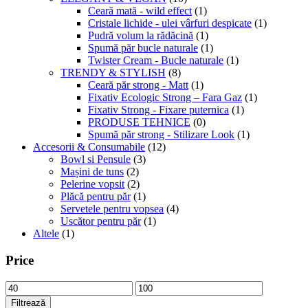
Ceară mată - wild effect
(1)
Cristale lichide - ulei vârfuri despicate
(1)
Pudră volum la rădăcină
(1)
Spumă păr bucle naturale
(1)
Twister Cream - Bucle naturale
(1)
TRENDY & STYLISH
(8)
Ceară păr strong - Matt
(1)
Fixativ Ecologic Strong – Fara Gaz
(1)
Fixativ Strong - Fixare puternica
(1)
PRODUSE TEHNICE
(0)
Spumă păr strong - Stilizare Look
(1)
Accesorii & Consumabile
(12)
Bowl si Pensule
(3)
Mașini de tuns
(2)
Pelerine vopsit
(2)
Plăcă pentru păr
(1)
Servetele pentru vopsea
(4)
Uscător pentru păr
(1)
Altele
(1)
Price
Preț
Preț
minim
maxim
Filtrează