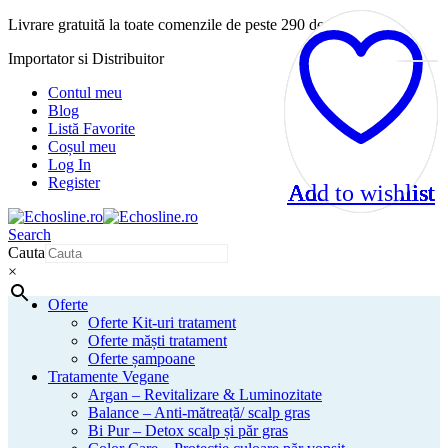
Livrare gratuită la toate comenzile de peste 290 de lei!
Importator si Distribuitor
Contul meu
Blog
Listă Favorite
Coșul meu
Log In
Register
Add to wishlist
Add to wishlist
Add to wishlist
Add to wishlist
Add to wishlist
Add to wishlist
Add to wishlist
Add to wishlist
Search
Cauta
×
Oferte
Oferte Kit-uri tratament
Oferte măști tratament
Oferte șampoane
Tratamente Vegane
Argan – Revitalizare & Luminozitate
Balance – Anti-mătreață/ scalp gras
Bi Pur – Detox scalp și păr gras