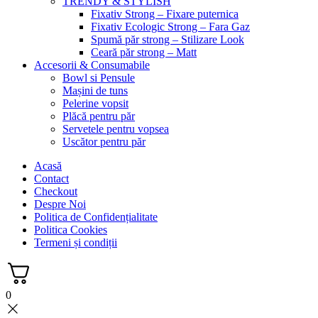
TRENDY & STYLISH
Fixativ Strong – Fixare puternica
Fixativ Ecologic Strong – Fara Gaz
Spumă păr strong – Stilizare Look
Ceară păr strong – Matt
Accesorii & Consumabile
Bowl si Pensule
Mașini de tuns
Pelerine vopsit
Plăcă pentru păr
Servetele pentru vopsea
Uscător pentru păr
Acasă
Contact
Checkout
Despre Noi
Politica de Confidențialitate
Politica Cookies
Termeni și condiții
0