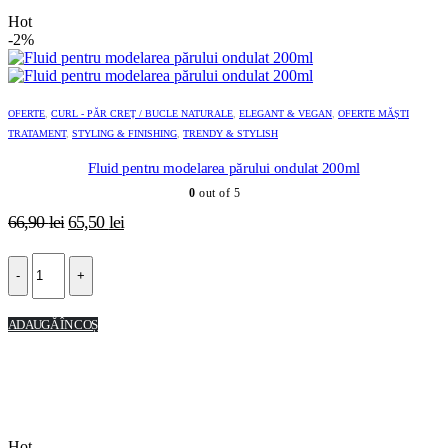
Hot
-2%
OFERTE
,
CURL - PĂR CREȚ / BUCLE NATURALE
,
ELEGANT & VEGAN
,
OFERTE MĂȘTI
TRATAMENT
,
STYLING & FINISHING
,
TRENDY & STYLISH
Fluid pentru modelarea părului ondulat 200ml
0
out of 5
Prețul
Prețul
66,90
lei
65,50
lei
inițial
curent
a
este:
-
+
fost:
65,50 lei.
66,90 lei.
ADAUGĂ ÎN COȘ
Hot