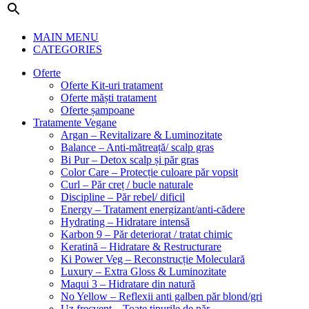
MAIN MENU
CATEGORIES
Oferte
Oferte Kit-uri tratament
Oferte măști tratament
Oferte șampoane
Tratamente Vegane
Argan – Revitalizare & Luminozitate
Balance – Anti-mătreață/ scalp gras
Bi Pur – Detox scalp și păr gras
Color Care – Protecție culoare păr vopsit
Curl – Păr creț / bucle naturale
Discipline – Păr rebel/ dificil
Energy – Tratament energizant/anti-cădere
Hydrating – Hidratare intensă
Karbon 9 – Păr deteriorat / tratat chimic
Keratină – Hidratare & Restructurare
Ki Power Veg – Reconstrucție Moleculară
Luxury – Extra Gloss & Luminozitate
Maqui 3 – Hidratare din natură
No Yellow – Reflexii anti galben păr blond/gri
Uz frecvent – Toate tipurile de păr