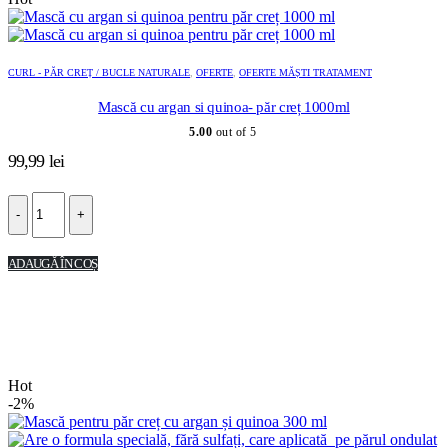
CURL - PĂR CREȚ / BUCLE NATURALE
,
OFERTE
,
OFERTE MĂȘTI TRATAMENT
Mască cu argan si quinoa- păr creț 1000ml
5.00
out of 5
99,99
lei
-
+
ADAUGĂ ÎN COȘ
Hot
-2%