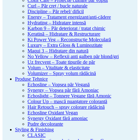
Color Care – Protecție culoare păr vopsit
Curl – Păr creț / bucle naturale
Discipline – Păr rebel/ dificil
Energy – Tratament energizant/anti-cădere
Hydrating – Hidratare intensă
Karbon 9 – Păr deteriorat / tratat chimic
Keratină – Hidratare & Restructurare
Ki Power Veg – Reconstrucție Moleculară
Luxury – Extra Gloss & Luminozitate
Maqui 3 – Hidratare din natură
No Yellow – Reflexii anti galben păr blond/gri
Uz frecvent – Toate tipurile de păr
Volum – Vitalitate & elasticitate
Volumizer – Spray volum rădăcină
Produse Tehnice
Echosline – Vopsea păr Vegană
Synergy – Vopsea păr fără Amoniac
Echoslight – Tonnere Vegane fără Amonic
Colour Up – mască nuanțatore colorantă
Hair Retouch – spray colorare rădăcină
Echosline Oxidant Vegan
Synergy Oxidant fără amoniac
Pudre decolorante
Styling & Finishing
CLASIC