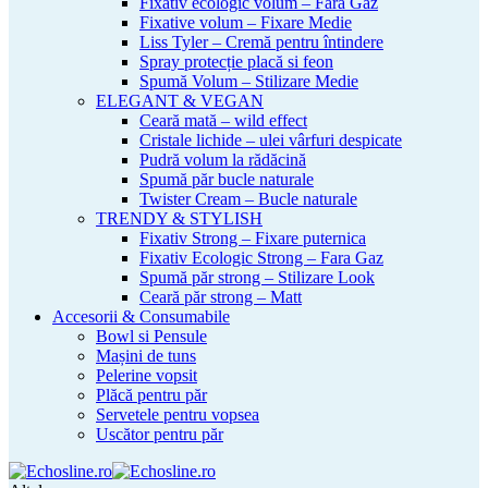
Fixativ ecologic volum – Fara Gaz
Fixative volum – Fixare Medie
Liss Tyler – Cremă pentru întindere
Spray protecție placă si feon
Spumă Volum – Stilizare Medie
ELEGANT & VEGAN
Ceară mată – wild effect
Cristale lichide – ulei vârfuri despicate
Pudră volum la rădăcină
Spumă păr bucle naturale
Twister Cream – Bucle naturale
TRENDY & STYLISH
Fixativ Strong – Fixare puternica
Fixativ Ecologic Strong – Fara Gaz
Spumă păr strong – Stilizare Look
Ceară păr strong – Matt
Accesorii & Consumabile
Bowl si Pensule
Mașini de tuns
Pelerine vopsit
Plăcă pentru păr
Servetele pentru vopsea
Uscător pentru păr