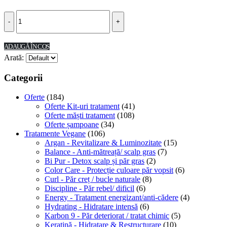
-
+
ADAUGĂ ÎN COȘ
Arată:
Categorii
Oferte
(184)
Oferte Kit-uri tratament
(41)
Oferte măști tratament
(108)
Oferte șampoane
(34)
Tratamente Vegane
(106)
Argan - Revitalizare & Luminozitate
(15)
Balance - Anti-mătreață/ scalp gras
(7)
Bi Pur - Detox scalp și păr gras
(2)
Color Care - Protecție culoare păr vopsit
(6)
Curl - Păr creț / bucle naturale
(8)
Discipline - Păr rebel/ dificil
(6)
Energy - Tratament energizant/anti-cădere
(4)
Hydrating - Hidratare intensă
(6)
Karbon 9 - Păr deteriorat / tratat chimic
(5)
Keratină - Hidratare & Restructurare
(10)