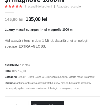
3
recenzii de la clienți
|
Adaugă o recenzie
5.00
out of 5
135,00
lei
145,90
lei
Luxury-mască cu argan, in si magnolie 1000 ml
Hidratează intens in doar 1 Minut, datorită unei tehnologii
speciale
EXTRA –GLOSS.
Availability:
4 în stoc
SKU:
1022764_00
Categorii:
Luxury - Extra Gloss & Luminozitate
,
Oferte
,
Oferte măști tratament
Etichete:
actiune antistatica
,
deshidratat
,
luxury
,
mască hidratantă instantă
,
păr vopsit
,
sigilare cuticulă
,
stralucire
,
tehnlogia extra gloss
,
uscat