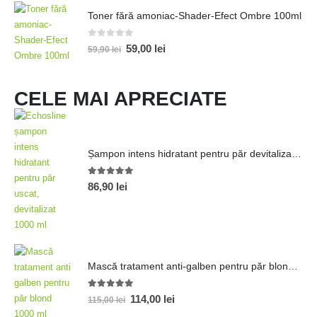
Toner fără amoniac-Shader-Efect Ombre 100ml
0
out of 5
59,00
lei
59,90
lei
CELE MAI APRECIATE
Șampon intens hidratant pentru păr devitalizat 1000ml
5.00
out of 5
86,90
lei
Mască tratament anti-galben pentru păr blond 1000 ml
5.00
out of 5
114,00
lei
115,00
lei