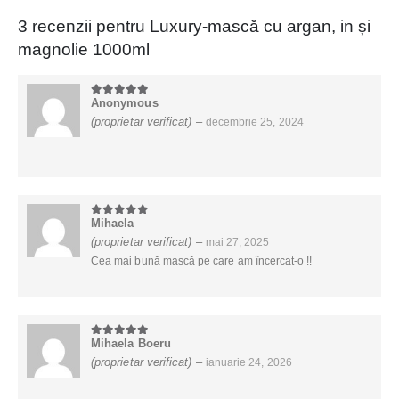
3 recenzii pentru
Luxury-mască cu argan, in și
magnolie 1000ml
Anonymous
5
din 5
(proprietar verificat)
–
decembrie 25, 2024
Mihaela
5
din 5
(proprietar verificat)
–
mai 27, 2025
Cea mai bună mască pe care am încercat-o !!
Mihaela Boeru
5
din 5
(proprietar verificat)
–
ianuarie 24, 2026