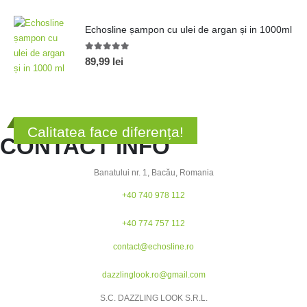
Echosline șampon cu ulei de argan și in 1000ml
5.00
out of 5
89,99
lei
Calitatea face diferența!
CONTACT INFO
Banatului nr. 1, Bacău, Romania
+40 740 978 112
+40 774 757 112
contact@echosline.ro
dazzlinglook.ro@gmail.com
S.C. DAZZLING LOOK S.R.L.