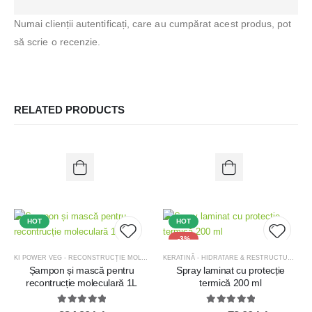
Numai clienții autentificați, care au cumpărat acest produs, pot
să scrie o recenzie.
RELATED PRODUCTS
HOT
HOT
-3%
KI POWER VEG - RECONSTRUCȚIE MOLECULARĂ
,
OFERTE
,
OFERTE KIT-URI TRATAMENT
KERATINĂ - HIDRATARE & RESTRUCTURARE
,
Șampon și mască pentru
Spray laminat cu protecție
Add to
Add t
recontrucție moleculară 1L
termică 200 ml
wishlist
wishlis
5.00
out of 5
5.00
out of 5