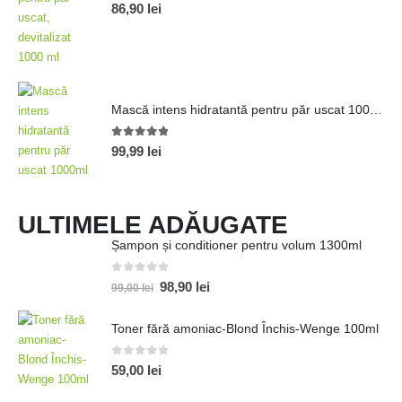
5.00
out of 5
86,90
lei
Mască intens hidratantă pentru păr uscat 1000ml
4.80
out of 5
99,99
lei
ULTIMELE ADĂUGATE
Șampon și conditioner pentru volum 1300ml
0
out of 5
98,90
lei
99,00
lei
Toner fără amoniac-Blond Închis-Wenge 100ml
0
out of 5
59,00
lei