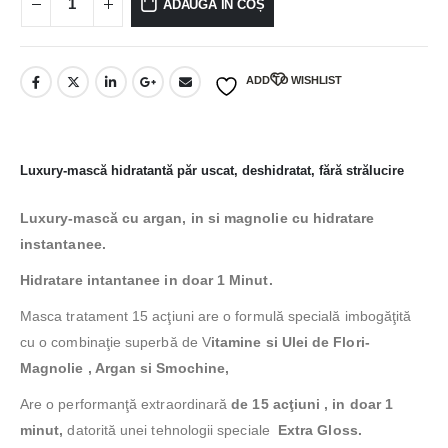
ADAUGĂ ÎN COȘ
ADD TO WISHLIST
Luxury-mască hidratantă păr uscat, deshidratat, fără strălucire
Luxury-mască cu argan, in si magnolie cu hidratare
instantanee.
Hidratare intantanee in doar 1 Minut.
Masca tratament 15 acţiuni
are o formulă specială imbogăţită
cu o combinaţie superbă de V
itamine si Ulei de Flori-
Magnolie , Argan si Smochine,
Are o performanţă extraordinară
de 15 acţiuni , in doar 1
minut,
datorită unei tehnologii speciale
Extra Gloss.