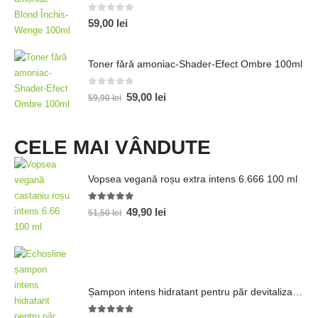
0
out of 5
59,00
lei
Toner fără amoniac-Shader-Efect Ombre 100ml
0
out of 5
59,00
lei
59,90
lei
CELE MAI VÂNDUTE
Vopsea vegană roșu extra intens 6.666 100 ml
5.00
out of 5
49,90
lei
51,50
lei
Șampon intens hidratant pentru păr devitalizat 1000ml