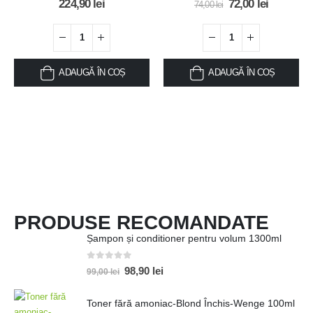
224,90
lei
72,00
lei
74,00
lei
ADAUGĂ ÎN COȘ
ADAUGĂ ÎN COȘ
PRODUSE RECOMANDATE
Șampon și conditioner pentru volum 1300ml
0
out of 5
98,90
lei
99,00
lei
Toner fără amoniac-Blond Închis-Wenge 100ml