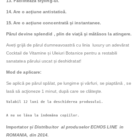
13. Faciliteaza styling-ul.
14. Are o acţiune antistatică.
15. Are o acţiune concentrată şi instantanee.
Părul devine splendid , plin de viaţă şi mătăsos la atingere.
Aveți grijă de părul dumneavoastră cu linia luxury un adevărat
Cocktail de Vitamine și Uleiuri Botanice pentru a restabili
sanatatea părului uscat și deshidratat!
Mod de aplicare:
Se aplică pe părul spălat, pe lungime şi vârfuri, se piaptănă , se
lasă să acţioneze 1 minut, după care se clăteşte.
A nu se lăsa la îndemăna copiilor.
Importator
și Distribuitor al produselor ECHOS LINE
in
ROMANIA, din 2014.