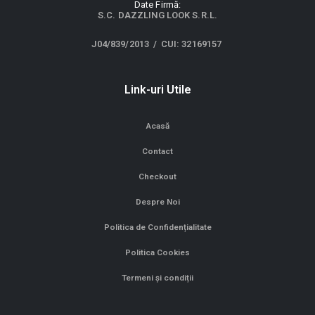
D
a
t
e
F
i
r
m
ă
:
S.C. DAZZLING LOOK S.R.L.
J04/839/2013 / CUI: 32169157
Link-uri Utile
Acasă
Contact
Checkout
Despre Noi
Politica de Confidențialitate
Politica Cookies
Termeni și condiții