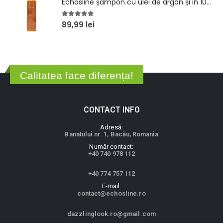
Echosline șampon cu ulei de argan și in 1000ml
5.00
out of 5
89,99
lei
Calitatea face diferența!
CONTACT INFO
A
d
r
e
s
ă
:
Banatului nr. 1, Bacău, Romania
N
u
m
ă
r
c
o
n
t
a
c
t
:
+40 740 978 112
+40 774 757 112
E
-
m
a
i
l
:
contact@echosline.ro
dazzlinglook.ro@gmail.com