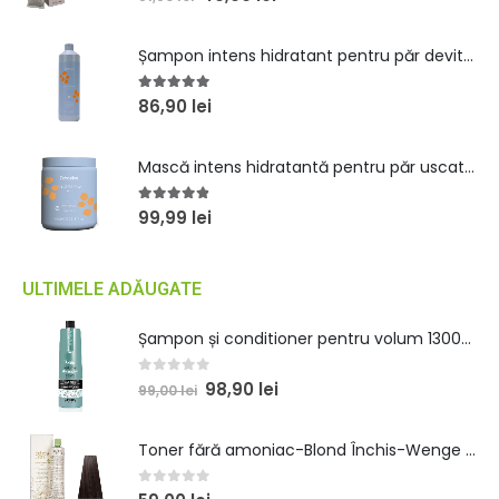
Șampon intens hidratant pentru păr devitalizat 1000ml
5.00
out of 5
86,90
lei
Mască intens hidratantă pentru păr uscat 1000ml
4.80
out of 5
99,99
lei
ULTIMELE ADĂUGATE
Șampon și conditioner pentru volum 1300ml
0
out of 5
98,90
lei
99,00
lei
Toner fără amoniac-Blond Închis-Wenge 100ml
0
out of 5