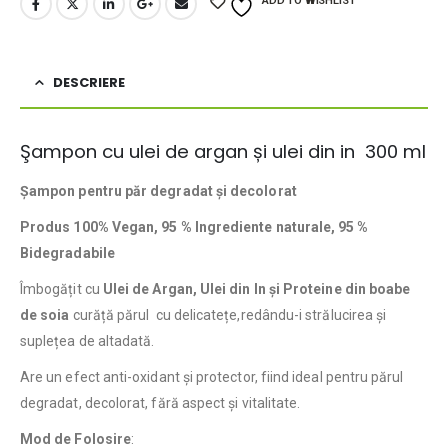
ADD TO WISHLIST
DESCRIERE
Şampon cu ulei de argan și ulei din in 300 ml
Şampon pentru păr degradat și decolorat
Produs 100% Vegan, 95 % Ingrediente naturale, 95 %
Bidegradabile
Îmbogățit cu
Ulei de Argan, Ulei din In și Proteine din boabe
de soia
curăță părul cu delicatețe,redându-i strălucirea și
suplețea de altadată.
Are un efect anti-oxidant și protector, fiind ideal pentru părul
degradat, decolorat, fără aspect și vitalitate.
Mod de Folosire
: