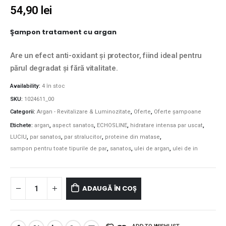
54,90
lei
Şampon tratament cu argan
Are un efect anti-oxidant și protector, fiind ideal pentru
părul degradat și fără vitalitate.
Availability:
4 în stoc
SKU:
1024611_00
Categorii:
Argan - Revitalizare & Luminozitate
,
Oferte
,
Oferte șampoane
Etichete:
argan
,
aspect sanatos
,
ECHOSLINE
,
hidratare intensa par uscat
,
LUCIU
,
par sanatos
,
par stralucitor
,
proteine din matase
,
sampon pentru toate tipurile de par
,
sanatos
,
ulei de argan
,
ulei de in
ADAUGĂ ÎN COȘ