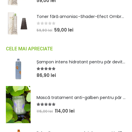
59,00
lei
Toner fără amoniac-Shader-Efect Ombre 100ml
0
out of 5
59,00
lei
59,90
lei
CELE MAI APRECIATE
Șampon intens hidratant pentru păr devitalizat 1000ml
5.00
out of 5
86,90
lei
Mască tratament anti-galben pentru păr blond 1000 ml
5.00
out of 5
114,00
lei
115,00
lei