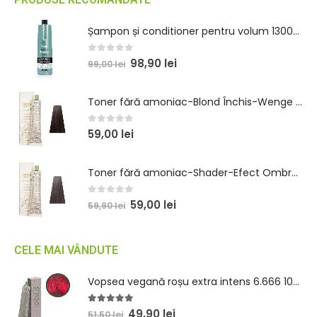
Șampon și conditioner pentru volum 1300ml
0
out of 5
98,90
lei
99,00
lei
Toner fără amoniac-Blond Închis-Wenge 100ml
0
out of 5
59,00
lei
Toner fără amoniac-Shader-Efect Ombre 100ml
0
out of 5
59,00
lei
59,90
lei
CELE MAI VÂNDUTE
Vopsea vegană roșu extra intens 6.666 100 ml
5.00
out of 5
49,90
lei
51,50
lei