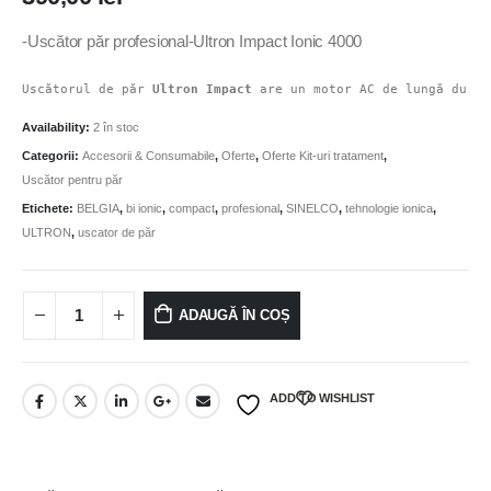
-Uscător păr profesional-Ultron Impact Ionic 4000
Uscătorul de păr 
Ultron Impact
 are un motor AC de lungă durat
Availability:
2 în stoc
Categorii:
Accesorii & Consumabile
,
Oferte
,
Oferte Kit-uri tratament
,
Uscător pentru păr
Etichete:
BELGIA
,
bi ionic
,
compact
,
profesional
,
SINELCO
,
tehnologie ionica
,
ULTRON
,
uscator de păr
ADAUGĂ ÎN COȘ
ADD TO WISHLIST