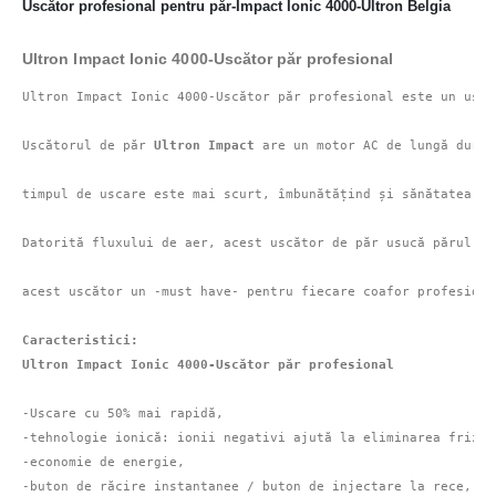
Uscător profesional pentru păr-Impact Ionic 4000-Ultron Belgia
Ultron Impact Ionic 4000-Uscător păr profesional
Ultron Impact Ionic 4000-Uscător păr profesional este un uscă
Uscătorul de păr 
Ultron Impact
 are un motor AC de lungă durat
timpul de uscare este mai scurt, îmbunătățind și sănătatea și
Datorită fluxului de aer, acest uscător de păr usucă părul în
acest uscător un -must have- pentru fiecare coafor profesionis
Caracteristici:

-Uscare cu 50% mai rapidă,

-tehnologie ionică: ionii negativi ajută la eliminarea frizz-
-economie de energie,

-buton de răcire instantanee / buton de injectare la rece,
