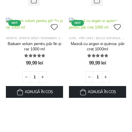
HOT
HOT
OFERTE
,
OFERTE MĂȘTI TRATAMENT
,
VOLUM - VITALITATE & ELASTICITATE
CURL - PĂR CREȚ / BUCLE NATURALE
,
OFERT
Balsam volum pentru păr fin și
Mască cu argan si quinoa- păr
Add to
Add t
rar 1000 ml
creț 1000ml
wishlist
wishlis
5.00
out of 5
5.00
out of 5
99,99
lei
99,99
lei
ADAUGĂ ÎN COȘ
ADAUGĂ ÎN COȘ