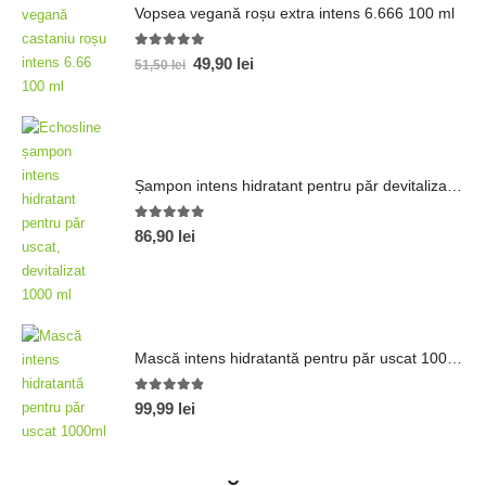
Vopsea vegană roșu extra intens 6.666 100 ml
5.00
out of 5
49,90
lei
51,50
lei
Șampon intens hidratant pentru păr devitalizat 1000ml
5.00
out of 5
86,90
lei
Mască intens hidratantă pentru păr uscat 1000ml
4.80
out of 5
99,99
lei