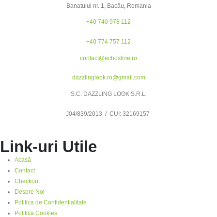
Banatului nr. 1, Bacău, Romania
+40 740 978 112
+40 774 757 112
contact@echosline.ro
dazzlinglook.ro@gmail.com
S.C. DAZZLING LOOK S.R.L.
J04/839/2013 / CUI: 32169157
Link-uri Utile
Acasă
Contact
Checkout
Despre Noi
Politica de Confidențialitate
Politica Cookies