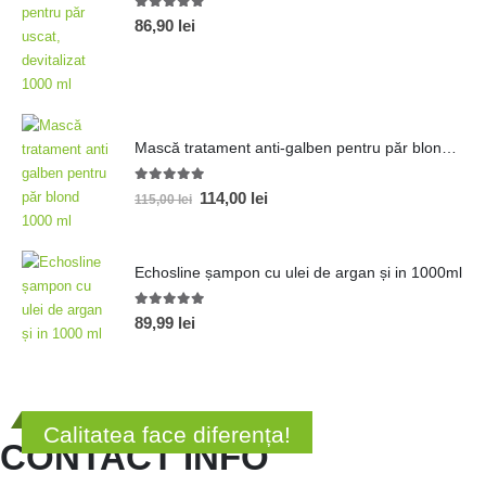
5.00
out of 5
86,90
lei
Mască tratament anti-galben pentru păr blond 1000 ml
5.00
out of 5
114,00
lei
115,00
lei
Echosline șampon cu ulei de argan și in 1000ml
5.00
out of 5
89,99
lei
Calitatea face diferența!
CONTACT INFO