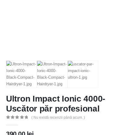
Ultron Impact Ionic 4000-
Uscător păr profesional
( Nu există recenzii până acum. )
0
out of 5
390,00
lei