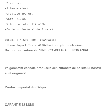
-2 viteze,

-3 temperaturi,

-Greutate 490 gr,

-Watt -2100W,

-Viteza aerului 114 m3/h,

-Cablu profesional de 3 metri.

CULORI : NEGRU, ROSE CHAMPAGNE!

Distribuitori autorizati SINELCO -BELGIA in ROMANIA!
Va garantam ca toate produsele achizitionate de pe site-ul nostru
sunt originale!
Produs importat din Belgia.
GARANTIE 12 LUNI!