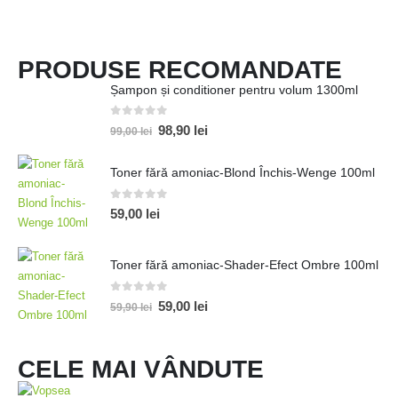
PRODUSE RECOMANDATE
Șampon și conditioner pentru volum 1300ml
0
out of 5
98,90
lei
99,00
lei
Toner fără amoniac-Blond Închis-Wenge 100ml
0
out of 5
59,00
lei
Toner fără amoniac-Shader-Efect Ombre 100ml
0
out of 5
59,00
lei
59,90
lei
CELE MAI VÂNDUTE