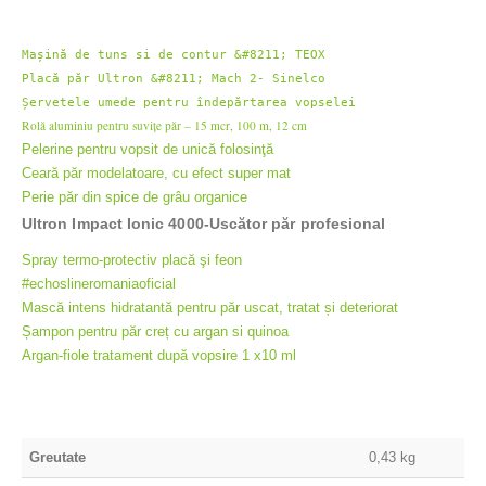
Placă păr Ultron &#8211; Mach 2- Sinelco
Șervetele umede pentru îndepărtarea vopselei
Rolă aluminiu pentru suvițe păr – 15 mcr, 100 m, 12 cm
Pelerine pentru vopsit de unică folosinţă
Ceară păr modelatoare, cu efect super mat
Perie păr din spice de grâu organice
Ultron Impact Ionic 4000-Uscător păr profesional
Spray termo-protectiv placă şi feon
#echoslineromaniaoficial
Mască intens hidratantă pentru păr uscat, tratat și deteriorat
Șampon pentru păr creț cu argan si quinoa
Argan-fiole tratament după vopsire 1 x10 ml
Greutate
0,43 kg