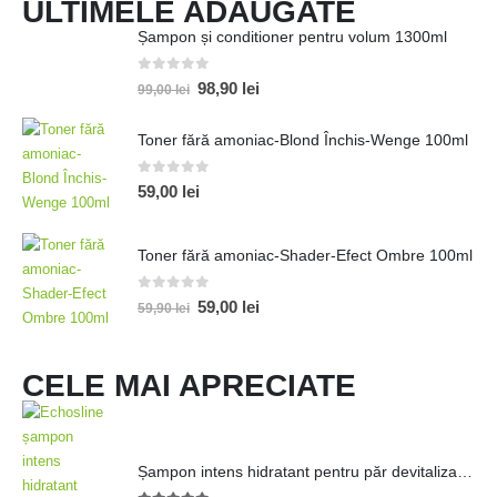
ULTIMELE ADĂUGATE
Șampon și conditioner pentru volum 1300ml
0
out of 5
98,90
lei
99,00
lei
Toner fără amoniac-Blond Închis-Wenge 100ml
0
out of 5
59,00
lei
Toner fără amoniac-Shader-Efect Ombre 100ml
0
out of 5
59,00
lei
59,90
lei
CELE MAI APRECIATE
Șampon intens hidratant pentru păr devitalizat 1000ml