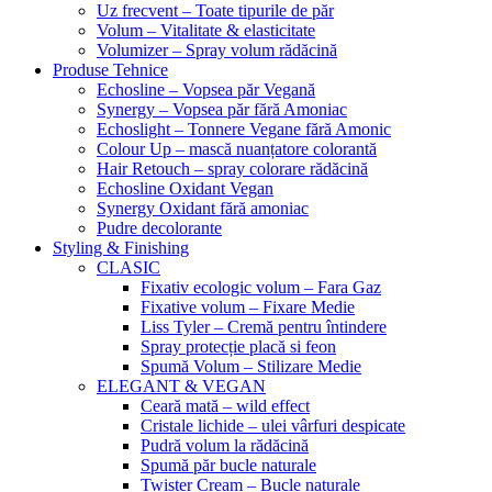
Uz frecvent – Toate tipurile de păr
Volum – Vitalitate & elasticitate
Volumizer – Spray volum rădăcină
Produse Tehnice
Echosline – Vopsea păr Vegană
Synergy – Vopsea păr fără Amoniac
Echoslight – Tonnere Vegane fără Amonic
Colour Up – mască nuanțatore colorantă
Hair Retouch – spray colorare rădăcină
Echosline Oxidant Vegan
Synergy Oxidant fără amoniac
Pudre decolorante
Styling & Finishing
CLASIC
Fixativ ecologic volum – Fara Gaz
Fixative volum – Fixare Medie
Liss Tyler – Cremă pentru întindere
Spray protecție placă si feon
Spumă Volum – Stilizare Medie
ELEGANT & VEGAN
Ceară mată – wild effect
Cristale lichide – ulei vârfuri despicate
Pudră volum la rădăcină
Spumă păr bucle naturale
Twister Cream – Bucle naturale