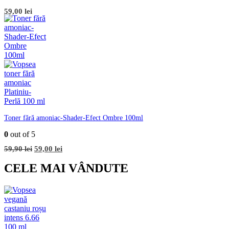
59,00
lei
Toner fără amoniac-Shader-Efect Ombre 100ml
0
out of 5
Prețul
Prețul
59,90
lei
59,00
lei
inițial
curent
a
este:
CELE MAI VÂNDUTE
fost:
59,00 lei.
59,90 lei.