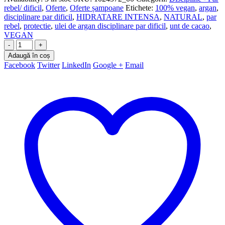
rebel/ dificil
,
Oferte
,
Oferte șampoane
Etichete:
100% vegan
,
argan
,
disciplinare par dificil
,
HIDRATARE INTENSA
,
NATURAL
,
par
rebel
,
protectie
,
ulei de argan disciplinare par dificil
,
unt de cacao
,
VEGAN
-
+
Adaugă în coș
Facebook
Twitter
LinkedIn
Google +
Email