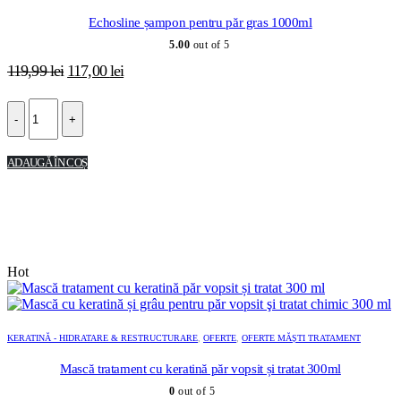
Echosline șampon pentru păr gras 1000ml
5.00
out of 5
Prețul
Prețul
119,99
lei
117,00
lei
inițial
curent
a
este:
-
+
fost:
117,00 lei.
119,99 lei.
ADAUGĂ ÎN COȘ
Hot
KERATINĂ - HIDRATARE & RESTRUCTURARE
,
OFERTE
,
OFERTE MĂȘTI TRATAMENT
Mască tratament cu keratină păr vopsit și tratat 300ml
0
out of 5