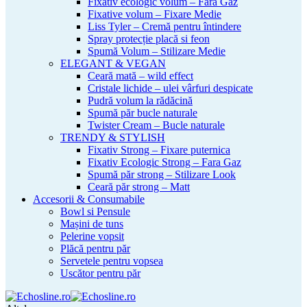
Fixativ ecologic volum – Fara Gaz
Fixative volum – Fixare Medie
Liss Tyler – Cremă pentru întindere
Spray protecție placă si feon
Spumă Volum – Stilizare Medie
ELEGANT & VEGAN
Ceară mată – wild effect
Cristale lichide – ulei vârfuri despicate
Pudră volum la rădăcină
Spumă păr bucle naturale
Twister Cream – Bucle naturale
TRENDY & STYLISH
Fixativ Strong – Fixare puternica
Fixativ Ecologic Strong – Fara Gaz
Spumă păr strong – Stilizare Look
Ceară păr strong – Matt
Accesorii & Consumabile
Bowl si Pensule
Mașini de tuns
Pelerine vopsit
Plăcă pentru păr
Servetele pentru vopsea
Uscător pentru păr