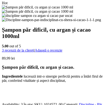
Hot
Șampon păr dificil, cu argan și cacao
1000ml
5.00
out of 5
3
recenzii de la clienți
|
Adaugă o recenzie
89,99
lei
Șampon păr dificil, cu argan și cacao.
Ingredientele
lucrează intr-o sinergie perfectă pentru a întări firul de
păr, conferind vitalitate și aspect disciplinat,
Availability:
3 în stoc
SKU:
1024572_00
Categorii:
Discipline - Păr