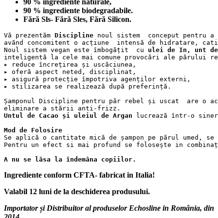
90 % ingrediente naturale,
90 % ingrediente biodegradabile.
Fără Sls- Fără Sles, Fără Silicon.
Vă prezentăm 
Discipline 
noul sistem  conceput pentru a 
avănd concomitent o acțiune  intensă de hidratare, cati
Noul sistem vegan este îmbogățit  cu
 ulei de In, unt de
inteligentă la cele mai comune provocări ale părului re
▸ reduce încrețirea și uscăciunea,

▸ oferă aspect neted, disciplinat,

▸ asigură protecție împotriva agenților externi,

▸ stilizarea se realizează după preferință.

Șamponul Discipline pentru păr rebel și uscat  are o ac
Untul de Cacao și uleiul de Argan
 lucrează într-o siner
Mod de Folosire
Se aplică o cantitate mică de șampon pe părul umed, se 
Pentru un efect si mai profund se folosește in combinaț
A nu se lăsa la îndemâna copiilor.
Ingrediente conform CFTA- fabricat in Italia!
Valabil 12 luni de la deschiderea produsului.
Importator și Distribuitor al produselor Echosline in România, din
2014.