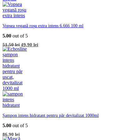
Vopsea vegană roșu extra intens 6.666 100 ml
5.00
out of 5
Prețul
Prețul
51,50
lei
49,90
lei
inițial
curent
a
este:
fost:
49,90 lei.
51,50 lei.
Șampon intens hidratant pentru păr devitalizat 1000ml
5.00
out of 5
86,90
lei