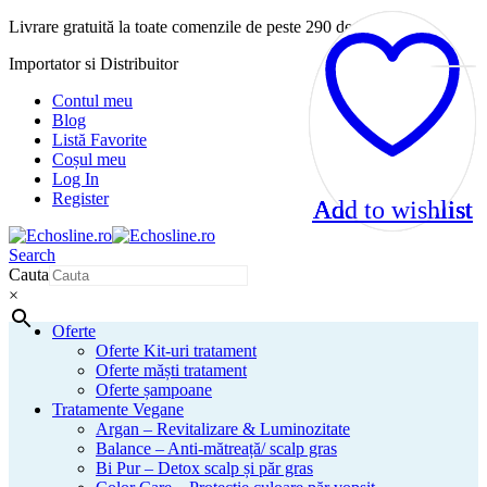
Livrare gratuită la toate comenzile de peste 290 de lei!
Importator si Distribuitor
Contul meu
Blog
Listă Favorite
Coșul meu
Log In
Register
Add to wishlist
Add to wishlist
Add to wishlist
Add to wishlist
Search
Cauta
×
Oferte
Oferte Kit-uri tratament
Oferte măști tratament
Oferte șampoane
Tratamente Vegane
Argan – Revitalizare & Luminozitate
Balance – Anti-mătreață/ scalp gras
Bi Pur – Detox scalp și păr gras