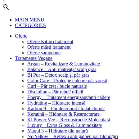
×
MAIN MENU
CATEGORIES
Oferte
Oferte Kit-uri tratament
Oferte măști tratament
Oferte șampoane
Tratamente Vegane
Argan – Revitalizare & Luminozitate
Balance – Anti-mătreață/ scalp gras
Bi Pur – Detox scalp și păr gras
Color Care – Protecție culoare păr vopsit
Curl – Păr creț / bucle naturale
Discipline – Păr rebel/ dificil
Energy – Tratament energizant/anti-cădere
Hydrating – Hidratare intensă
Karbon 9 – Păr deteriorat / tratat chimic
Keratină – Hidratare & Restructurare
Ki Power Veg – Reconstrucție Moleculară
Luxury – Extra Gloss & Luminozitate
Maqui 3 – Hidratare din natură
No Yellow – Reflexii anti galben păr blond/gri