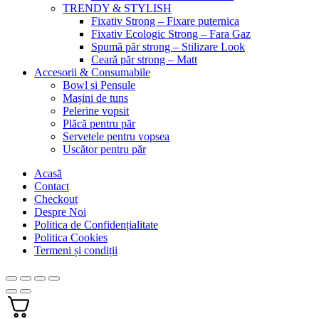
TRENDY & STYLISH
Fixativ Strong – Fixare puternica
Fixativ Ecologic Strong – Fara Gaz
Spumă păr strong – Stilizare Look
Ceară păr strong – Matt
Accesorii & Consumabile
Bowl si Pensule
Mașini de tuns
Pelerine vopsit
Plăcă pentru păr
Servetele pentru vopsea
Uscător pentru păr
Acasă
Contact
Checkout
Despre Noi
Politica de Confidențialitate
Politica Cookies
Termeni și condiții