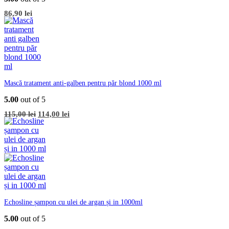
86,90
lei
Mască tratament anti-galben pentru păr blond 1000 ml
5.00
out of 5
Prețul
Prețul
115,00
lei
114,00
lei
inițial
curent
a
este:
fost:
114,00 lei.
115,00 lei.
Echosline șampon cu ulei de argan și in 1000ml
5.00
out of 5