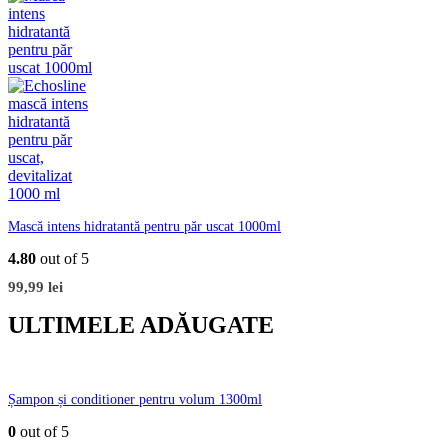
Mască intens hidratantă pentru păr uscat 1000ml
4.80
out of 5
99,99
lei
ULTIMELE ADĂUGATE
Șampon și conditioner pentru volum 1300ml
0
out of 5