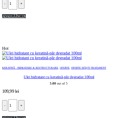
-
+
ADAUGĂ ÎN COȘ
Hot
KERATINĂ - HIDRATARE & RESTRUCTURARE
,
OFERTE
,
OFERTE MĂȘTI TRATAMENT
Ulei hidratant cu keratină-păr degradat 100ml
5.00
out of 5
109,99
lei
-
+