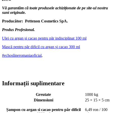
Vă garantăm că toate produsele achiziționate de pe site-ul nostru
sunt originale.
Producător: Pettenon Cosmetics SpA.
Produs Profesional.
Ulei cu argan şi cacao pentru păr indisciplinat 100 ml
Mască pentru păr dificil cu argan și cacao 300 ml
#echoslineromaniaoficial
,
Informații suplimentare
Greutate
1000 kg
Dimensiuni
25 × 15 × 5 cm
Șampon cu argan si cacao pentru păr dificil
6,49 ron / 100