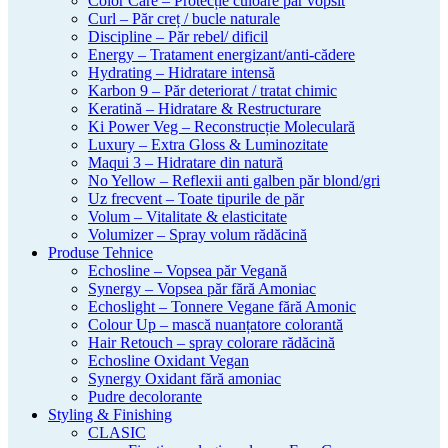
Color Care – Protecție culoare păr vopsit
Curl – Păr creț / bucle naturale
Discipline – Păr rebel/ dificil
Energy – Tratament energizant/anti-cădere
Hydrating – Hidratare intensă
Karbon 9 – Păr deteriorat / tratat chimic
Keratină – Hidratare & Restructurare
Ki Power Veg – Reconstrucție Moleculară
Luxury – Extra Gloss & Luminozitate
Maqui 3 – Hidratare din natură
No Yellow – Reflexii anti galben păr blond/gri
Uz frecvent – Toate tipurile de păr
Volum – Vitalitate & elasticitate
Volumizer – Spray volum rădăcină
Produse Tehnice
Echosline – Vopsea păr Vegană
Synergy – Vopsea păr fără Amoniac
Echoslight – Tonnere Vegane fără Amonic
Colour Up – mască nuanțatore colorantă
Hair Retouch – spray colorare rădăcină
Echosline Oxidant Vegan
Synergy Oxidant fără amoniac
Pudre decolorante
Styling & Finishing
CLASIC