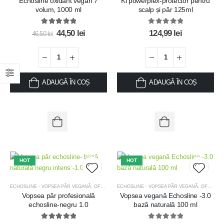
Echosline oxidant vegan 7
Ki powerplex-protector pentru
Add to
Add t
volum, 1000 ml
scalp și păr 125ml
wishlist
wishlis
5.00
out of 5
0
out of 5
44,50
lei
124,99
lei
46,50
lei
ADAUGĂ ÎN COȘ
ADAUGĂ ÎN COȘ
HOT
HOT
ECHOSLINE - VOPSEA PĂR VEGANĂ
,
OFERTE
,
OFERTE MĂȘTI TRATAMENT
ECHOSLINE - VOPSEA PĂR VEGANĂ
,
OFERTE
,
Vopsea păr profesională
Vopsea vegană Echosline -3.0
Add to
Add t
echosline-negru 1.0
bază naturală 100 ml