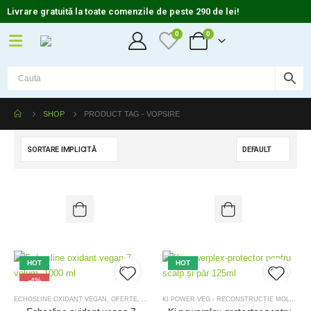
Livrare gratuită la toate comenzile de peste 290 de lei!
0
0
SHOP
PRODUCT TAG -
VOPSIRE
HOT
HOT
-4%
ECHOSLINE OXIDANT VEGAN
,
OFERTE
,
OFERTE KIT-URI TRATAMENT
KI POWER VEG - RECONSTRUCȚIE MOLECULARĂ