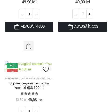
wishlist
wishlis
5.00
out of 5
0
out of 5
49,90
lei
49,90
lei
ADAUGĂ ÎN COȘ
ADAUGĂ ÎN COȘ
HOT
-3%
ECHOSLINE - VOPSEA PĂR VEGANĂ
,
OFERTE
,
OFERTE MĂȘTI TRATAMENT
Vopsea vegană roșu extra
Add to
intens 6.666 100 ml
wishlist
5.00
out of 5
49,90
lei
51,50
lei