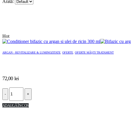
Arată:
Hot
ARGAN - REVITALIZARE & LUMINOZITATE
,
OFERTE
,
OFERTE MĂȘTI TRATAMENT
72,00
lei
-
+
ADAUGĂ ÎN COȘ