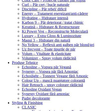
Color Care – Protecție culoare păr vopsit
Curl – Păr creț / bucle naturale
Discipline – Păr rebel/ dificil
Energy – Tratament energizant/anti-cădere
Hydrating – Hidratare intensă
Karbon 9 – Păr deteriorat / tratat chimic
Keratină – Hidratare & Restructurare
Ki Power Veg – Reconstrucție Moleculară
Luxury – Extra Gloss & Luminozitate
Maqui 3 – Hidratare din natură
No Yellow – Reflexii anti galben păr blond/gri
Uz frecvent – Toate tipurile de păr
Volum – Vitalitate & elasticitate
Volumizer – Spray volum rădăcină
Produse Tehnice
Echosline – Vopsea păr Vegană
Synergy – Vopsea păr fără Amoniac
Echoslight – Tonnere Vegane fără Amonic
Colour Up – mască nuanțatore colorantă
Hair Retouch – spray colorare rădăcină
Echosline Oxidant Vegan
Synergy Oxidant fără amoniac
Pudre decolorante
Styling & Finishing
CLASIC