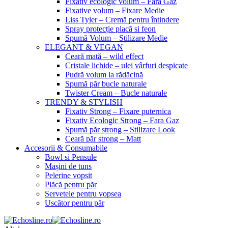
Fixativ ecologic volum – Fara Gaz
Fixative volum – Fixare Medie
Liss Tyler – Cremă pentru întindere
Spray protecție placă si feon
Spumă Volum – Stilizare Medie
ELEGANT & VEGAN
Ceară mată – wild effect
Cristale lichide – ulei vârfuri despicate
Pudră volum la rădăcină
Spumă păr bucle naturale
Twister Cream – Bucle naturale
TRENDY & STYLISH
Fixativ Strong – Fixare puternica
Fixativ Ecologic Strong – Fara Gaz
Spumă păr strong – Stilizare Look
Ceară păr strong – Matt
Accesorii & Consumabile
Bowl si Pensule
Mașini de tuns
Pelerine vopsit
Plăcă pentru păr
Servetele pentru vopsea
Uscător pentru păr