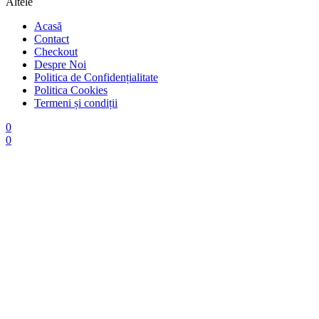
Altele
Acasă
Contact
Checkout
Despre Noi
Politica de Confidențialitate
Politica Cookies
Termeni și condiții
0
0