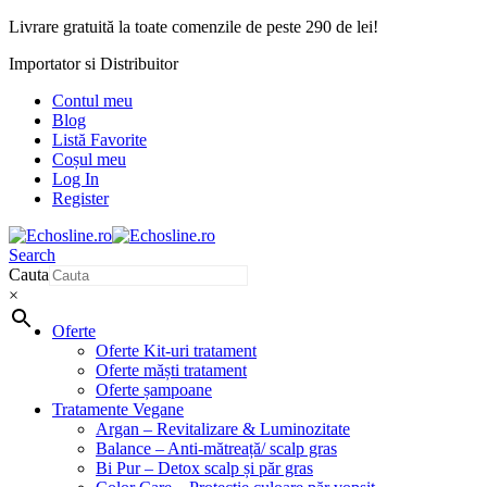
Livrare gratuită la toate comenzile de peste 290 de lei!
Importator si Distribuitor
Contul meu
Blog
Listă Favorite
Coșul meu
Log In
Register
Search
Cauta
×
Oferte
Oferte Kit-uri tratament
Oferte măști tratament
Oferte șampoane
Tratamente Vegane
Argan – Revitalizare & Luminozitate
Balance – Anti-mătreață/ scalp gras
Bi Pur – Detox scalp și păr gras