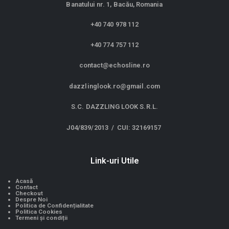
Banatului nr. 1, Bacău, Romania
+40 740 978 112
+40 774 757 112
contact@echosline.ro
dazzlinglook.ro@gmail.com
S.C. DAZZLING LOOK S.R.L.
J04/839/2013 / CUI: 32169157
Link-uri Utile
Acasă
Contact
Checkout
Despre Noi
Politica de Confidențialitate
Politica Cookies
Termeni și condiții