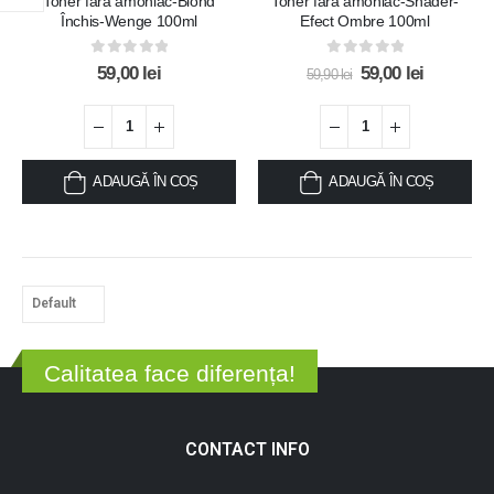
Toner fără amoniac-Blond
Toner fără amoniac-Shader-
Add to
Add t
Închis-Wenge 100ml
Efect Ombre 100ml
wishlist
wishlis
0
out of 5
0
out of 5
59,00
lei
59,00
lei
59,90
lei
ADAUGĂ ÎN COȘ
ADAUGĂ ÎN COȘ
Calitatea face diferența!
CONTACT INFO