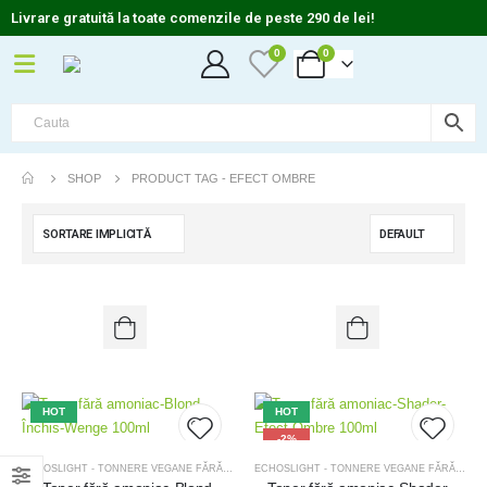
Livrare gratuită la toate comenzile de peste 290 de lei!
0
0
SHOP
PRODUCT TAG -
EFECT OMBRE
HOT
HOT
-2%
ECHOSLIGHT - TONNERE VEGANE FĂRĂ AMONIC
,
OFERTE
,
OFERTE MĂȘTI TRATAMENT
ECHOSLIGHT - TONNERE VEGANE FĂRĂ AMONIC