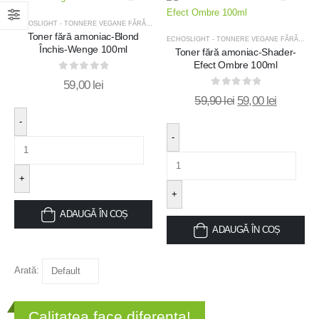
Add
Add
ECHOSLIGHT - TONNERE VEGANE FĂRĂ AMONIC
,
OFERTE
,
OFERTE MĂȘTI TRATAMENT
Toner fără amoniac-Blond
to
to
ECHOSLIGHT - TONNERE VEGANE FĂRĂ AMONIC
Închis-Wenge 100ml
Toner fără amoniac-Shader-
wishlist
wishlis
Efect Ombre 100ml
0
out of 5
59,00
lei
0
out of 5
59,90
lei
59,00
lei
-
-
+
+
ADAUGĂ ÎN COȘ
ADAUGĂ ÎN COȘ
Arată:
Calitatea face diferența!