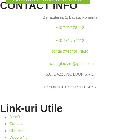
CONTACT INFO
Banatului nr. 1, Bacău, Romania
+40 740 978 112
+40 774 757 112
contact@echosline.ro
dazzlinglook.ro@gmail.com
S.C. DAZZLING LOOK S.R.L.
J04/839/2013 / CUI: 32169157
Link-uri Utile
Acasă
Contact
Checkout
Despre Noi