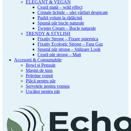
ELEGANT & VEGAN
Ceară mată – wild effect
Cristale lichide – ulei vârfuri despicate
Pudră volum la rădăcină
Spumă păr bucle naturale
Twister Cream – Bucle naturale
TRENDY & STYLISH
Fixativ Strong – Fixare puternica
Fixativ Ecologic Strong – Fara Gaz
Spumă păr strong – Stilizare Look
Ceară păr strong – Matt
Accesorii & Consumabile
Bowl si Pensule
Mașini de tuns
Pelerine vopsit
Plăcă pentru păr
Servetele pentru vopsea
Uscător pentru păr