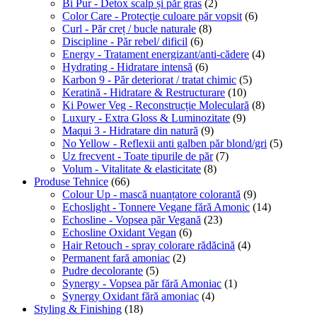
Bi Pur - Detox scalp și păr gras
(2)
Color Care - Protecție culoare păr vopsit
(6)
Curl - Păr creț / bucle naturale
(8)
Discipline - Păr rebel/ dificil
(6)
Energy - Tratament energizant/anti-cădere
(4)
Hydrating - Hidratare intensă
(6)
Karbon 9 - Păr deteriorat / tratat chimic
(5)
Keratină - Hidratare & Restructurare
(10)
Ki Power Veg - Reconstrucție Moleculară
(8)
Luxury - Extra Gloss & Luminozitate
(9)
Maqui 3 - Hidratare din natură
(9)
No Yellow - Reflexii anti galben păr blond/gri
(5)
Uz frecvent - Toate tipurile de păr
(7)
Volum - Vitalitate & elasticitate
(8)
Produse Tehnice
(66)
Colour Up - mască nuanțatore colorantă
(9)
Echoslight - Tonnere Vegane fără Amonic
(14)
Echosline - Vopsea păr Vegană
(23)
Echosline Oxidant Vegan
(6)
Hair Retouch - spray colorare rădăcină
(4)
Permanent fară amoniac
(2)
Pudre decolorante
(5)
Synergy - Vopsea păr fără Amoniac
(1)
Synergy Oxidant fără amoniac
(4)
Styling & Finishing
(18)