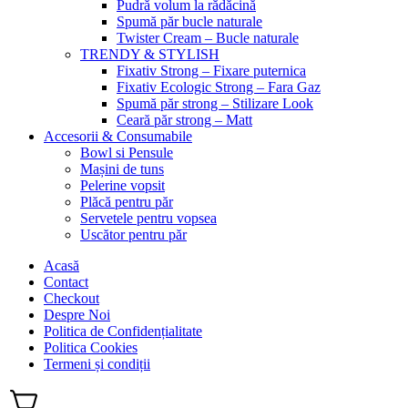
Pudră volum la rădăcină
Spumă păr bucle naturale
Twister Cream – Bucle naturale
TRENDY & STYLISH
Fixativ Strong – Fixare puternica
Fixativ Ecologic Strong – Fara Gaz
Spumă păr strong – Stilizare Look
Ceară păr strong – Matt
Accesorii & Consumabile
Bowl si Pensule
Mașini de tuns
Pelerine vopsit
Plăcă pentru păr
Servetele pentru vopsea
Uscător pentru păr
Acasă
Contact
Checkout
Despre Noi
Politica de Confidențialitate
Politica Cookies
Termeni și condiții