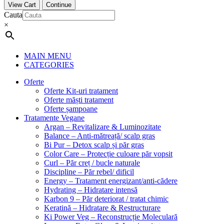
View Cart
Continue
Cauta
×
MAIN MENU
CATEGORIES
Oferte
Oferte Kit-uri tratament
Oferte măști tratament
Oferte șampoane
Tratamente Vegane
Argan – Revitalizare & Luminozitate
Balance – Anti-mătreață/ scalp gras
Bi Pur – Detox scalp și păr gras
Color Care – Protecție culoare păr vopsit
Curl – Păr creț / bucle naturale
Discipline – Păr rebel/ dificil
Energy – Tratament energizant/anti-cădere
Hydrating – Hidratare intensă
Karbon 9 – Păr deteriorat / tratat chimic
Keratină – Hidratare & Restructurare
Ki Power Veg – Reconstrucție Moleculară