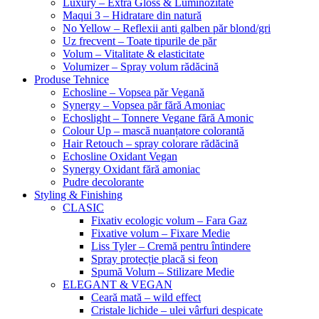
Luxury – Extra Gloss & Luminozitate
Maqui 3 – Hidratare din natură
No Yellow – Reflexii anti galben păr blond/gri
Uz frecvent – Toate tipurile de păr
Volum – Vitalitate & elasticitate
Volumizer – Spray volum rădăcină
Produse Tehnice
Echosline – Vopsea păr Vegană
Synergy – Vopsea păr fără Amoniac
Echoslight – Tonnere Vegane fără Amonic
Colour Up – mască nuanțatore colorantă
Hair Retouch – spray colorare rădăcină
Echosline Oxidant Vegan
Synergy Oxidant fără amoniac
Pudre decolorante
Styling & Finishing
CLASIC
Fixativ ecologic volum – Fara Gaz
Fixative volum – Fixare Medie
Liss Tyler – Cremă pentru întindere
Spray protecție placă si feon
Spumă Volum – Stilizare Medie
ELEGANT & VEGAN
Ceară mată – wild effect
Cristale lichide – ulei vârfuri despicate