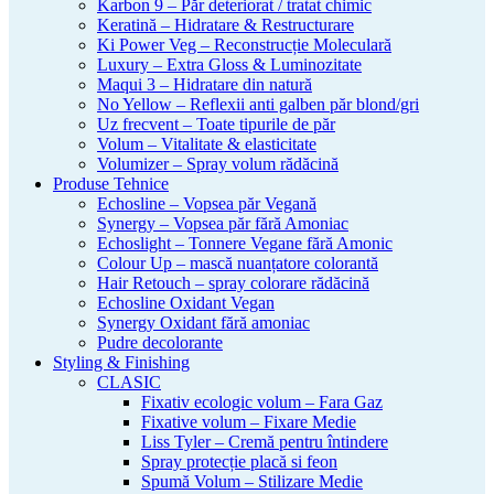
Karbon 9 – Păr deteriorat / tratat chimic
Keratină – Hidratare & Restructurare
Ki Power Veg – Reconstrucție Moleculară
Luxury – Extra Gloss & Luminozitate
Maqui 3 – Hidratare din natură
No Yellow – Reflexii anti galben păr blond/gri
Uz frecvent – Toate tipurile de păr
Volum – Vitalitate & elasticitate
Volumizer – Spray volum rădăcină
Produse Tehnice
Echosline – Vopsea păr Vegană
Synergy – Vopsea păr fără Amoniac
Echoslight – Tonnere Vegane fără Amonic
Colour Up – mască nuanțatore colorantă
Hair Retouch – spray colorare rădăcină
Echosline Oxidant Vegan
Synergy Oxidant fără amoniac
Pudre decolorante
Styling & Finishing
CLASIC
Fixativ ecologic volum – Fara Gaz
Fixative volum – Fixare Medie
Liss Tyler – Cremă pentru întindere
Spray protecție placă si feon
Spumă Volum – Stilizare Medie