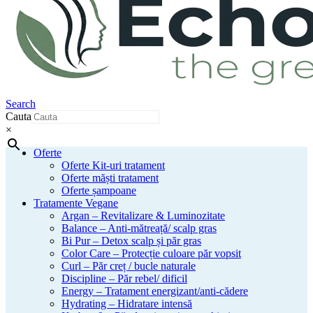
Search
Cauta
×
Oferte
Oferte Kit-uri tratament
Oferte măști tratament
Oferte șampoane
Tratamente Vegane
Argan – Revitalizare & Luminozitate
Balance – Anti-mătreață/ scalp gras
Bi Pur – Detox scalp și păr gras
Color Care – Protecție culoare păr vopsit
Curl – Păr creț / bucle naturale
Discipline – Păr rebel/ dificil
Energy – Tratament energizant/anti-cădere
Hydrating – Hidratare intensă