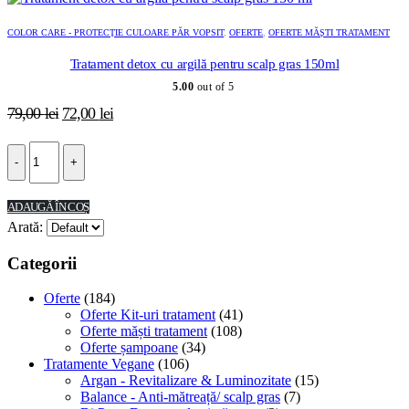
COLOR CARE - PROTECȚIE CULOARE PĂR VOPSIT
,
OFERTE
,
OFERTE MĂȘTI TRATAMENT
Tratament detox cu argilă pentru scalp gras 150ml
5.00
out of 5
Prețul
Prețul
79,00
lei
72,00
lei
inițial
curent
a
este:
-
+
fost:
72,00 lei.
79,00 lei.
ADAUGĂ ÎN COȘ
Arată:
Categorii
Oferte
(184)
Oferte Kit-uri tratament
(41)
Oferte măști tratament
(108)
Oferte șampoane
(34)
Tratamente Vegane
(106)
Argan - Revitalizare & Luminozitate
(15)
Balance - Anti-mătreață/ scalp gras
(7)