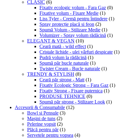
CLASIC
(6)
Fixativ ecologic volum - Fara Gaz
(0)
Fixative volum - Fixare Medie
(1)
Liss Tyler - Cremă pentru întindere
(1)
Spray protecție placă si feon
(2)
Spumă Volum - Stilizare Medie
(1)
Volumizer - Spray volum rădăcină
(1)
ELEGANT & VEGAN
(10)
Ceară mată - wild effect
(1)
Cristale lichide - ulei vârfuri despicate
(1)
Pudră volum la rădăcină
(1)
Spumă păr bucle naturale
(1)
Twister Cream - Bucle naturale
(1)
TRENDY & STYLISH
(8)
Ceară păr strong - Matt
(1)
Fixativ Ecologic Strong – Fara Gaz
(1)
Fixativ Strong - Fixare puternica
(1)
PRODUSE TEHNICE
(0)
Spumă păr strong - Stilizare Look
(1)
Accesorii & Consumabile
(12)
Bowl si Pensule
(3)
Mașini de tuns
(2)
Pelerine vopsit
(2)
Plăcă pentru păr
(1)
Servetele pentru vopsea
(4)