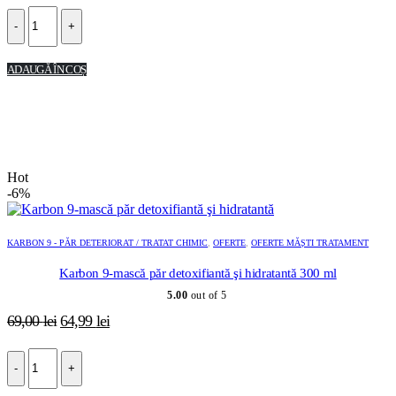
-
+
ADAUGĂ ÎN COȘ
Hot
-6%
KARBON 9 - PĂR DETERIORAT / TRATAT CHIMIC
,
OFERTE
,
OFERTE MĂȘTI TRATAMENT
Karbon 9-mască păr detoxifiantă şi hidratantă 300 ml
5.00
out of 5
Prețul
Prețul
69,00
lei
64,99
lei
inițial
curent
a
este:
-
+
fost:
64,99 lei.
69,00 lei.