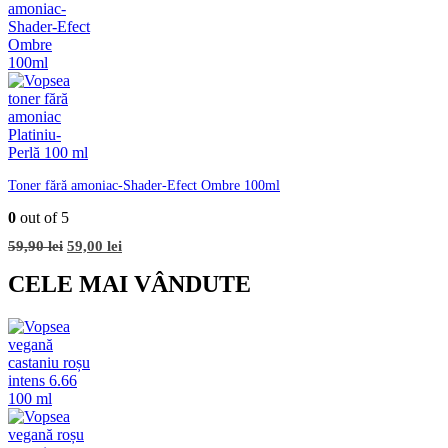
Toner fără amoniac-Shader-Efect Ombre 100ml
0
out of 5
Prețul
Prețul
59,90
lei
59,00
lei
inițial
curent
a
este:
CELE MAI VÂNDUTE
fost:
59,00 lei.
59,90 lei.