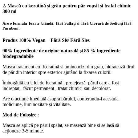
2. Mască cu keratină și grâu pentru păr vopsit și tratat chimic
300 ml
Are o formula foarte blândă, fără Sulfați si fără Clorură de Sodiu și fără
Parabeni .
Produs 100% Vegan –
Fără Sls/ Fără Sles
90% Ingrediente de origine naturală şi
85 % Ingrediente
biodegradabile
Masca tratament cu Keratină si aminoacizi din grau, hidratează firul
de păr din interior spre exterior ajutând la fixarea culorii.
Îmbogățită cu Ulei de Keratină , protejează părul care a fost
indreptat, făcut permanent , tratat chimic sau decolorat.
Are o actiune imediată asupra părului, conferandu-i acestuia
moliciune, luminozitate și vitalitate.
Mod de Folosire
:
Masca se aplică pe părul spălat, se masează bine și se lasă să
acționeze 3-5 minute.