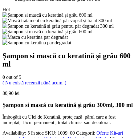
Hot
Șampon si mască cu keratină și grâu 600
ml
0
out of 5
( Nu există recenzii până acum. )
80,90
lei
Șampon si mască cu keratină și grâu 300ml, 300 ml
Îmbogățit cu Ulei de Keratină, protejează părul care a fost
indreptat, făcut permanent , tratat chimic sau decolorat.
Availability:
5 în stoc
SKU:
1009_00
Categorii:
Oferte Kit-uri