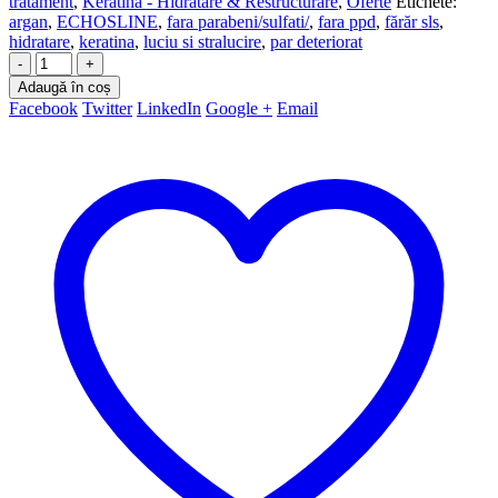
tratament
,
Keratină - Hidratare & Restructurare
,
Oferte
Etichete:
argan
,
ECHOSLINE
,
fara parabeni/sulfati/
,
fara ppd
,
fărăr sls
,
hidratare
,
keratina
,
luciu si stralucire
,
par deteriorat
-
+
Adaugă în coș
Facebook
Twitter
LinkedIn
Google +
Email