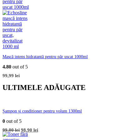
Mască intens hidratantă pentru păr uscat 1000ml
4.80
out of 5
99,99
lei
ULTIMELE ADĂUGATE
Șampon și conditioner pentru volum 1300ml
0
out of 5
Prețul
Prețul
99,00
lei
98,90
lei
inițial
curent
a
este: