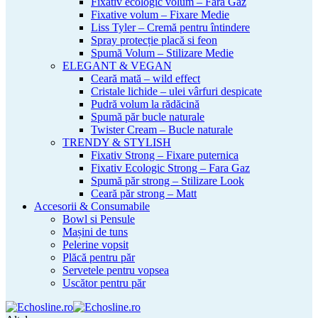
Fixativ ecologic volum – Fara Gaz
Fixative volum – Fixare Medie
Liss Tyler – Cremă pentru întindere
Spray protecție placă si feon
Spumă Volum – Stilizare Medie
ELEGANT & VEGAN
Ceară mată – wild effect
Cristale lichide – ulei vârfuri despicate
Pudră volum la rădăcină
Spumă păr bucle naturale
Twister Cream – Bucle naturale
TRENDY & STYLISH
Fixativ Strong – Fixare puternica
Fixativ Ecologic Strong – Fara Gaz
Spumă păr strong – Stilizare Look
Ceară păr strong – Matt
Accesorii & Consumabile
Bowl si Pensule
Mașini de tuns
Pelerine vopsit
Plăcă pentru păr
Servetele pentru vopsea
Uscător pentru păr