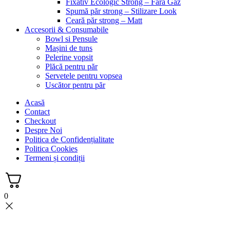
Fixativ Ecologic Strong – Fara Gaz
Spumă păr strong – Stilizare Look
Ceară păr strong – Matt
Accesorii & Consumabile
Bowl si Pensule
Mașini de tuns
Pelerine vopsit
Plăcă pentru păr
Servetele pentru vopsea
Uscător pentru păr
Acasă
Contact
Checkout
Despre Noi
Politica de Confidențialitate
Politica Cookies
Termeni și condiții
0