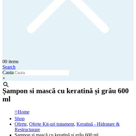
0
0 items
Search
Cauta
×
Șampon si mască cu keratină și grâu 600
ml
Home
Shop
Oferte
,
Oferte Kit-uri tratament
,
Keratină - Hidratare &
Restructurare
Șampon si mască cu keratină și grâu 600 ml