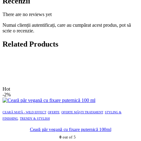
Recenzii
There are no reviews yet
Numai clienții autentificați, care au cumpărat acest produs, pot să
scrie o recenzie.
Related Products
Hot
-2%
CEARĂ MATĂ - WILD EFFECT
,
OFERTE
,
OFERTE MĂȘTI TRATAMENT
,
STYLING &
FINISHING
,
TRENDY & STYLISH
Ceară păr vegană cu fixare puternică 100ml
0
out of 5