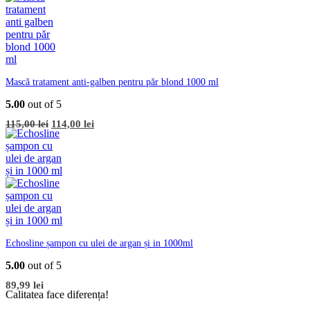
Mască tratament anti-galben pentru păr blond 1000 ml
5.00
out of 5
Prețul
Prețul
115,00
lei
114,00
lei
inițial
curent
a
este:
fost:
114,00 lei.
115,00 lei.
Echosline șampon cu ulei de argan și in 1000ml
5.00
out of 5
89,99
lei
Calitatea face diferența!