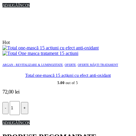
ADAUGĂ ÎN COȘ
Hot
ARGAN - REVITALIZARE & LUMINOZITATE
,
OFERTE
,
OFERTE MĂȘTI TRATAMENT
Total one-mască 15 acţiuni cu efect anti-oxidant
5.00
out of 5
72,00
lei
-
+
ADAUGĂ ÎN COȘ