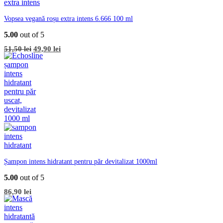
Vopsea vegană roșu extra intens 6.666 100 ml
5.00
out of 5
Prețul
Prețul
51,50
lei
49,90
lei
inițial
curent
a
este:
fost:
49,90 lei.
51,50 lei.
Șampon intens hidratant pentru păr devitalizat 1000ml
5.00
out of 5
86,90
lei