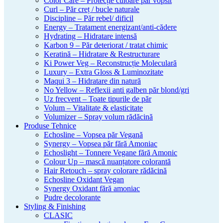
Color Care – Protecție culoare păr vopsit
Curl – Păr creț / bucle naturale
Discipline – Păr rebel/ dificil
Energy – Tratament energizant/anti-cădere
Hydrating – Hidratare intensă
Karbon 9 – Păr deteriorat / tratat chimic
Keratină – Hidratare & Restructurare
Ki Power Veg – Reconstrucție Moleculară
Luxury – Extra Gloss & Luminozitate
Maqui 3 – Hidratare din natură
No Yellow – Reflexii anti galben păr blond/gri
Uz frecvent – Toate tipurile de păr
Volum – Vitalitate & elasticitate
Volumizer – Spray volum rădăcină
Produse Tehnice
Echosline – Vopsea păr Vegană
Synergy – Vopsea păr fără Amoniac
Echoslight – Tonnere Vegane fără Amonic
Colour Up – mască nuanțatore colorantă
Hair Retouch – spray colorare rădăcină
Echosline Oxidant Vegan
Synergy Oxidant fără amoniac
Pudre decolorante
Styling & Finishing
CLASIC