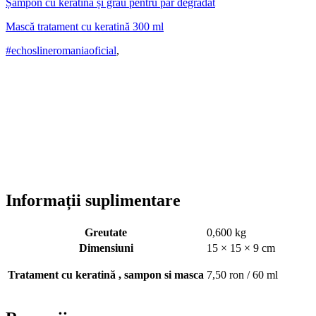
Șampon cu keratină și grâu pentru păr degradat
Mască tratament cu keratină 300 ml
#echoslineromaniaoficial
,
Informații suplimentare
Greutate
0,600 kg
Dimensiuni
15 × 15 × 9 cm
Tratament cu keratină , sampon si masca
7,50 ron / 60 ml