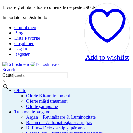
Livrare gratuită la toate comenzile de peste 290 de lei!
Importator si Distribuitor
Contul meu
Blog
Listă Favorite
Coșul meu
Log In
Register
Add to wishlist
Add to wishlist
Add to wishlist
Add to wishlist
Search
Cauta
×
Oferte
Oferte Kit-uri tratament
Oferte măști tratament
Oferte șampoane
Tratamente Vegane
Argan – Revitalizare & Luminozitate
Balance – Anti-mătreață/ scalp gras
Bi Pur – Detox scalp și păr gras