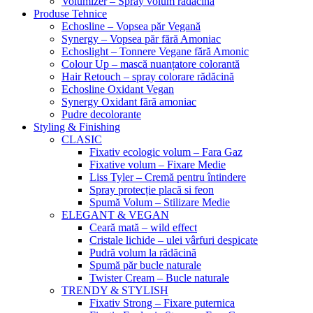
Volumizer – Spray volum rădăcină
Produse Tehnice
Echosline – Vopsea păr Vegană
Synergy – Vopsea păr fără Amoniac
Echoslight – Tonnere Vegane fără Amonic
Colour Up – mască nuanțatore colorantă
Hair Retouch – spray colorare rădăcină
Echosline Oxidant Vegan
Synergy Oxidant fără amoniac
Pudre decolorante
Styling & Finishing
CLASIC
Fixativ ecologic volum – Fara Gaz
Fixative volum – Fixare Medie
Liss Tyler – Cremă pentru întindere
Spray protecție placă si feon
Spumă Volum – Stilizare Medie
ELEGANT & VEGAN
Ceară mată – wild effect
Cristale lichide – ulei vârfuri despicate
Pudră volum la rădăcină
Spumă păr bucle naturale
Twister Cream – Bucle naturale
TRENDY & STYLISH
Fixativ Strong – Fixare puternica