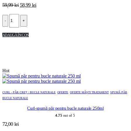
Prețul
Prețul
59,99
lei
58,99
lei
inițial
curent
a
este:
-
+
fost:
58,99 lei.
59,99 lei.
ADAUGĂ ÎN COȘ
Hot
CURL - PĂR CREȚ / BUCLE NATURALE
,
OFERTE
,
OFERTE MĂȘTI TRATAMENT
,
SPUMĂ PĂR
BUCLE NATURALE
Curl-spumă păr pentru bucle naturale 250ml
4.75
out of 5
72,00
lei