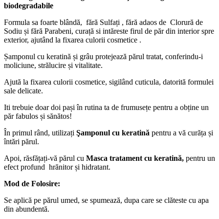
biodegradabile
Formula sa foarte blândă, fără Sulfați , fără adaos de Clorură de
Sodiu și fără Parabeni, curață si intăreste firul de păr din interior spre
exterior, ajutând la fixarea culorii cosmetice .
Șamponul cu keratină și grâu protejează părul tratat, conferindu-i
moliciune, strălucire și vitalitate.
Ajută la fixarea culorii cosmetice, sigilând cuticula, datorită formulei
sale delicate.
Iti trebuie doar doi pași în rutina ta de frumusețe pentru a obține un
păr fabulos și sănătos!
În primul rând, utilizați
Şamponul cu keratină
pentru a vă curăța și
întări părul.
Apoi, răsfățați-vă părul cu
Masca tratament cu keratină,
pentru un
efect profund hrănitor și hidratant.
Mod de Folosire:
Se aplică pe părul umed, se spumează, dupa care se clăteste cu apa
din abundentă.