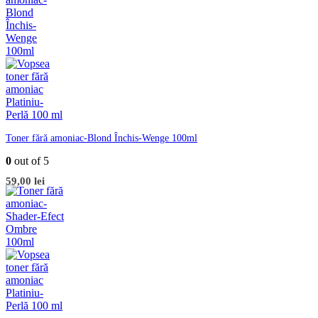
fost:
98,90 lei.
99,00 lei.
Toner fără amoniac-Blond Închis-Wenge 100ml
0
out of 5
59,00
lei