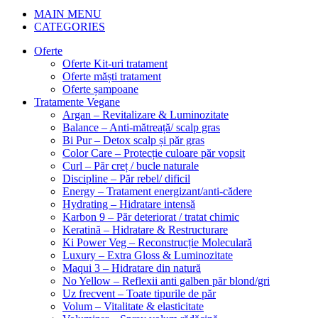
MAIN MENU
CATEGORIES
Oferte
Oferte Kit-uri tratament
Oferte măști tratament
Oferte șampoane
Tratamente Vegane
Argan – Revitalizare & Luminozitate
Balance – Anti-mătreață/ scalp gras
Bi Pur – Detox scalp și păr gras
Color Care – Protecție culoare păr vopsit
Curl – Păr creț / bucle naturale
Discipline – Păr rebel/ dificil
Energy – Tratament energizant/anti-cădere
Hydrating – Hidratare intensă
Karbon 9 – Păr deteriorat / tratat chimic
Keratină – Hidratare & Restructurare
Ki Power Veg – Reconstrucție Moleculară
Luxury – Extra Gloss & Luminozitate
Maqui 3 – Hidratare din natură
No Yellow – Reflexii anti galben păr blond/gri
Uz frecvent – Toate tipurile de păr
Volum – Vitalitate & elasticitate