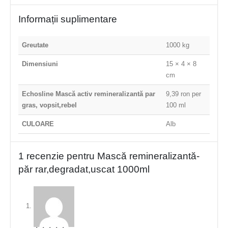
Informații suplimentare
Greutate
1000 kg
Dimensiuni
15 × 4 × 8
cm
Echosline Mască activ remineralizantă par
9,39 ron per
gras, vopsit,rebel
100 ml
CULOARE
Alb
1 recenzie pentru
Mască remineralizantă-
păr rar,degradat,uscat 1000ml