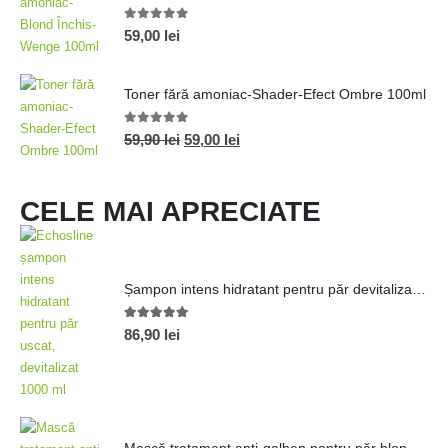
0
out of 5
59,00
lei
Toner fără amoniac-Shader-Efect Ombre 100ml
0
out of 5
59,90
lei
59,00
lei
CELE MAI APRECIATE
Șampon intens hidratant pentru păr devitalizat 1000ml
5.00
out of 5
86,90
lei