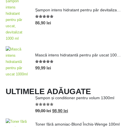
Șampon intens hidratant pentru păr devitalizat 1000ml
5.00
out of 5
86,90
lei
Mască intens hidratantă pentru păr uscat 1000ml
4.80
out of 5
99,99
lei
ULTIMELE ADĂUGATE
Șampon și conditioner pentru volum 1300ml
0
out of 5
99,00
lei
98,90
lei
Toner fără amoniac-Blond Închis-Wenge 100ml