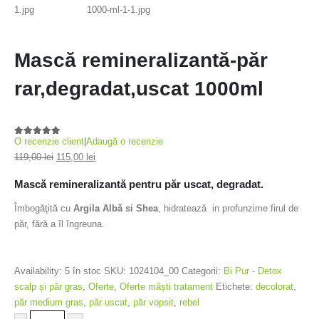
Mască remineralizantă-păr
rar,degradat,uscat 1000ml
O recenzie client
|
Adaugă o recenzie
5.00
out of 5
119,00
lei
115,00
lei
Mască remineralizantă pentru păr uscat, degradat.
Îmbogăţită cu
Argila Albă si Shea
, hidratează in profunzime firul de
păr, fără a îl îngreuna.
Availability:
5 în stoc
SKU:
1024104_00
Categorii:
Bi Pur - Detox
scalp și păr gras
,
Oferte
,
Oferte măști tratament
Etichete:
decolorat
,
păr medium gras
,
păr uscat
,
păr vopsit
,
rebel