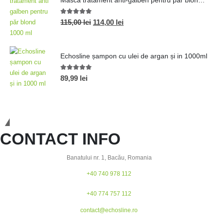
Mască tratament anti-galben pentru păr blond 1000 ml
5.00
out of 5
115,00
lei
114,00
lei
Echosline șampon cu ulei de argan și in 1000ml
5.00
out of 5
89,99
lei
Calitatea face diferența!
CONTACT INFO
Banatului nr. 1, Bacău, Romania
+40 740 978 112
+40 774 757 112
contact@echosline.ro