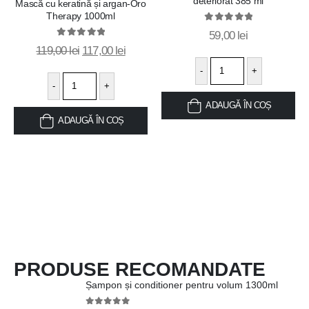
deteriorat 385 ml
Mască cu keratină și argan-Oro
wishlist
wishlis
Therapy 1000ml
0
out of 5
59,00
lei
0
out of 5
119,00
lei
117,00
lei
-
+
-
+
ADAUGĂ ÎN COȘ
ADAUGĂ ÎN COȘ
PRODUSE RECOMANDATE
Șampon și conditioner pentru volum 1300ml