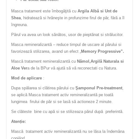
Masca tratament este îmbogăţită cu
Argila Albă si Unt de
Shea
, hidratează si hrăneşte in profunzime firul de păr, fără a îl
îngreuna.
Părul va avea un look sănătos, usor de pieptănat si strălucitor.
Masca remineralizantă – reduce timpul de uscare al părului si
favorizează stilizarea, avand un efect „
Memory Progressive”.
Mască tratament remineralizantă cu
Nămol,Argilă Naturala si
Aloe Ver
a de la BPur vă ajută să vă reconectati cu Natura.
Mod de aplicare
:
Dupa spălarea si clătirea părului cu
Şamponul Pre-treatment
,
se aplică Masca tratament activ remineralizantă pe toată
lungimea firului de păr si se lasă să actioneze 2 minute.
Se clăteste bine cu apă si se stilizeaza părul după preferintă.
Atenție:
Mască tratament activ remineralizantă nu se lăsa la îndemâna
copiilor!