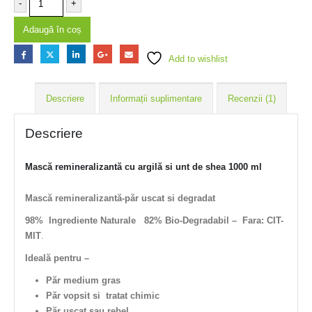
-
+
Adaugă în coș
Add to wishlist
Descriere
Informații suplimentare
Recenzii (1)
Descriere
Mască remineralizantă cu argilă si unt de shea 1000 ml
Mască remineralizantă-păr uscat si degradat
98% Ingrediente Naturale
82% Bio-Degradabil – Fara: CIT-
MIT
.
Ideală pentru –
Păr medium gras
Păr vopsit si tratat chimic
Păr uscat sau rebel.