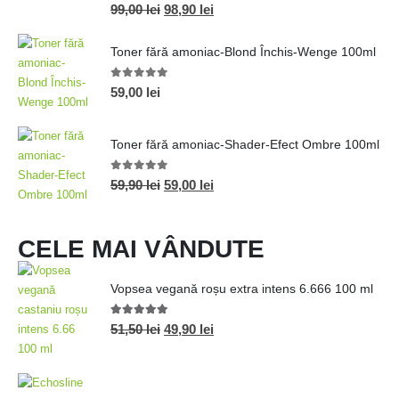
0
out of 5
99,00
lei
98,90
lei
Toner fără amoniac-Blond Închis-Wenge 100ml
0
out of 5
59,00
lei
Toner fără amoniac-Shader-Efect Ombre 100ml
0
out of 5
59,90
lei
59,00
lei
CELE MAI VÂNDUTE
Vopsea vegană roșu extra intens 6.666 100 ml
5.00
out of 5
51,50
lei
49,90
lei