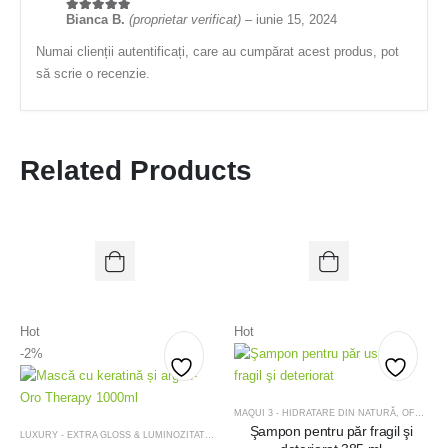
Bianca B.
(proprietar verificat)
–
iunie 15, 2024
5
din 5
Numai clienții autentificați, care au cumpărat acest produs, pot
să scrie o recenzie.
Related Products
Hot
Hot
-2%
Add
Add
MAQUI 3 - HIDRATARE DIN NATURĂ
,
OFERTE
,
to
Şampon pentru păr fragil şi
to
LUXURY - EXTRA GLOSS & LUMINOZITATE
,
ARGAN - REVITALIZARE & LUMINOZITATE
,
OFERTE