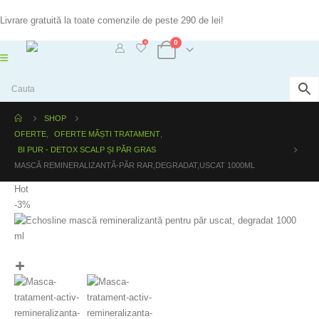
Livrare gratuită la toate comenzile de peste 290 de lei!
0
0
SHOP
OFERTE
,
OFERTE MĂȘTI TRATAMENT
,
BI PUR - DETOX SCALP ȘI PĂR GRAS
MASCĂ REMINERALIZANTĂ-PĂR RAR,DEGRADAT,USCAT 1000ML
Hot
-3%