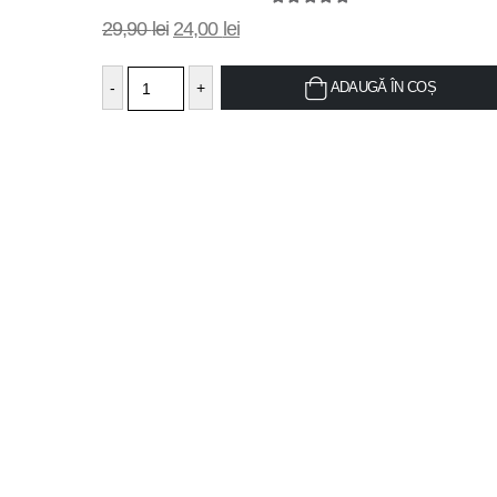
wis
5.00
out of 5
29,90
lei
24,00
lei
-
+
ADAUGĂ ÎN COȘ