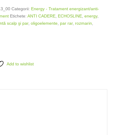
13_00
Categorii:
Energy - Tratament energizant/anti-
ament
Etichete:
ANTI CADERE
,
ECHOSLINE
,
energy
,
ntă scalp şi par
,
oligoelemente
,
par rar
,
rozmarin
,
Add to wishlist