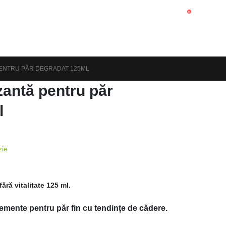
0
PENTRU PĂR DEGRADAT 125ML
zantă pentru păr
l
zie
ără vitalitate 125 ml.
emente pentru păr fin cu tendințe de cădere.