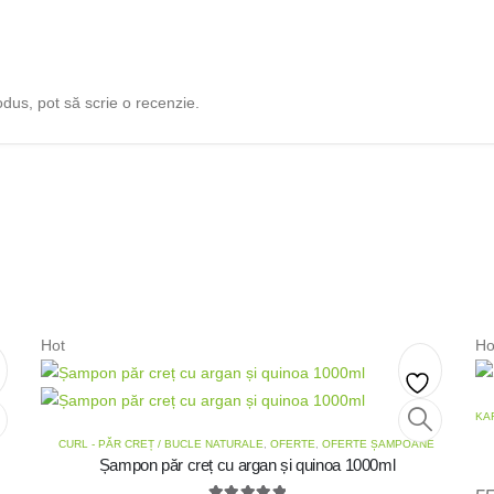
odus, pot să scrie o recenzie.
Hot
Ho
d
Add
KAR
CURL - PĂR CREȚ / BUCLE NATURALE
,
OFERTE
,
OFERTE ȘAMPOANE
to
Șampon păr creț cu argan și quinoa 1000ml