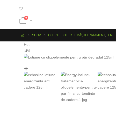
0
SHOP
OFERTE
,
OFERTE MĂȘTI TRATAMENT
,
ENER
Hot
-4%