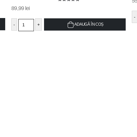
5
hlist
wishlist
5.00
out of 5
89,99
lei
-
-
+
ADAUGĂ ÎN COȘ