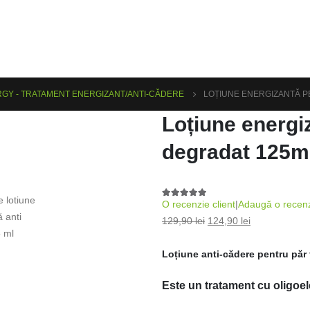
GY - TRATAMENT ENERGIZANT/ANTI-CĂDERE
LOȚIUNE ENERGIZANTĂ 
Loțiune energi
degradat 125m
O recenzie client
|
Adaugă o recen
5.00
out of 5
129,90
lei
124,90
lei
Loțiune anti-cădere pentru păr f
Este un tratament cu oligoel