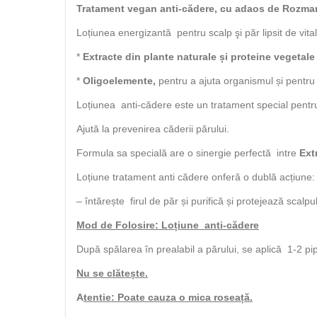
Tratament vegan anti-cădere, cu adaos de Rozmari
Loțiunea energizantă pentru scalp şi păr lipsit de vital
*
Extracte din plante naturale și proteine vegetal
*
Oligoelemente,
pentru a ajuta organismul și pentru 
Loțiunea anti-cădere este un tratament special pentru p
Ajută la prevenirea căderii părului.
Formula sa specială are o sinergie perfectă intre
Ext
Loțiune tratament anti cădere onferă o dublă acțiune:
– întărește firul de păr și purifică și protejează scalpu
Mod de Folosire: Loțiune anti-cădere
După spălarea în prealabil a părului, se aplică 1-2 p
Nu se clătește.
A
tentie: Poate cauza o mica roseață.