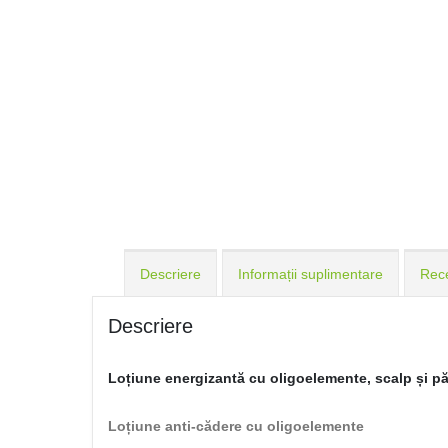
Descriere
Informații suplimentare
Rece
Descriere
Loțiune energizantă cu oligoelemente, scalp și păr 
Loțiune anti-cădere cu oligoelemente