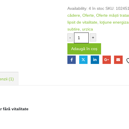
Availability:
4 în stoc
SKU:
10245
cădere
,
Oferte
,
Oferte măști trat
lipsit de vitalitate
,
loţiune energiza
subtire
,
urzica
-
+
Adaugă în coș
nzii (1)
fără vitalitate