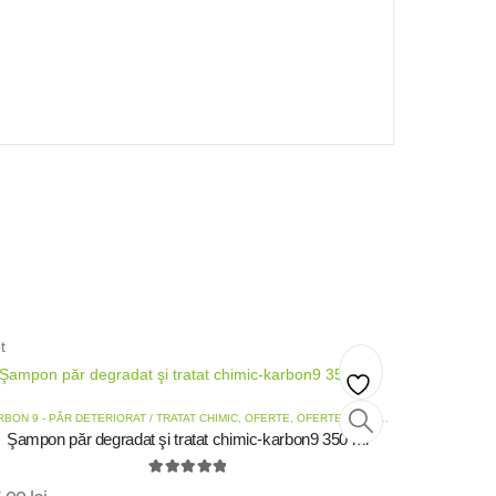
t
Hot
Add
BON 9 - PĂR DETERIORAT / TRATAT CHIMIC
,
OFERTE
,
OFERTE ȘAMPOANE
Şampon păr degradat şi tratat chimic-karbon9 350 ml
to
5.00
out of 5