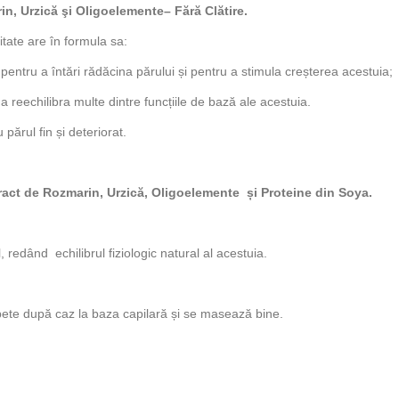
n, Urzică şi Oligoelemente
– Fără Clătire.
itate are în formula sa:
e
pentru a întări rădăcina părului și pentru a stimula creșterea acestuia;
a reechilibra multe dintre funcțiile de bază ale acestuia.
ărul fin și deteriorat.
ract de Rozmarin, Urzică, Oligoelemente și Proteine din Soya.
l, redând echilibrul fiziologic natural al acestuia.
ipete după caz la baza capilară și se masează bine.