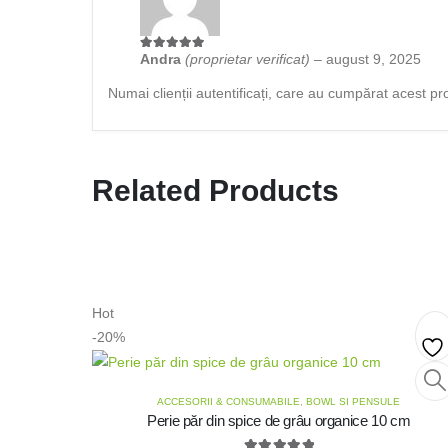
Andra
(proprietar verificat)
–
august 9, 2025
5
din 5
Numai clienții autentificați, care au cumpărat acest pr
Related Products
Hot
-20%
Ad
ACCESORII & CONSUMABILE
,
BOWL SI PENSULE
to
Perie păr din spice de grâu organice 10 cm