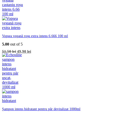
Vopsea vegană roșu extra intens 6.666 100 ml
5.00
out of 5
Prețul
Prețul
51,50
lei
49,90
lei
inițial
curent
a
este:
fost:
49,90 lei.
51,50 lei.
Șampon intens hidratant pentru păr devitalizat 1000ml