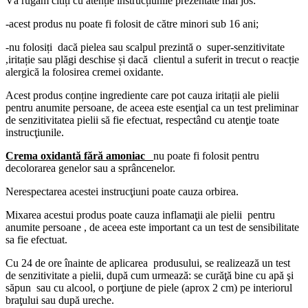
Vă rugam citiți cu atenție instrucțiunile prezentate mai jos:
-acest produs nu poate fi folosit de către minori sub 16 ani;
-nu folosiți dacă pielea sau scalpul prezintă o super-senzitivitate
,iritație sau plăgi deschise și dacă clientul a suferit in trecut o reacție
alergică la folosirea cremei oxidante.
Acest produs conține ingrediente care pot cauza iritații ale pielii
pentru anumite persoane, de aceea este esenţial ca un test preliminar
de senzitivitatea pielii să fie efectuat, respectând cu atenţie toate
instrucţiunile.
Crema oxidantă fără amoniac
nu poate fi folosit pentru
decolorarea genelor sau a sprâncenelor.
Nerespectarea acestei instrucţiuni poate cauza orbirea.
Mixarea acestui produs poate cauza inflamaţii ale pielii pentru
anumite persoane , de aceea este important ca un test de sensibilitate
sa fie efectuat.
Cu 24 de ore înainte de aplicarea produsului, se realizează un test
de senzitivitate a pielii, după cum urmează: se curăţă bine cu apă şi
săpun sau cu alcool, o porţiune de piele (aprox 2 cm) pe interiorul
braţului sau după ureche.