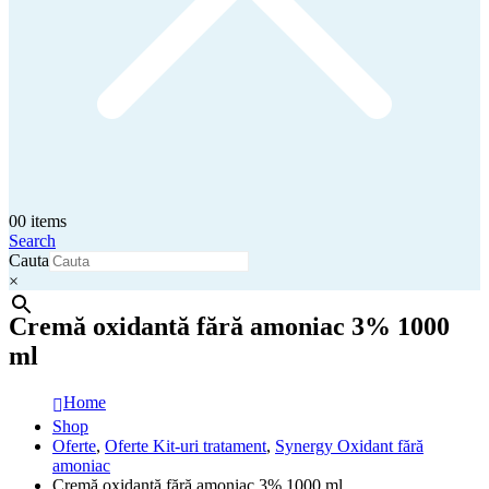
0
0 items
Search
Cauta
×
Cremă oxidantă fără amoniac 3% 1000
ml
Home
Shop
Oferte
,
Oferte Kit-uri tratament
,
Synergy Oxidant fără
amoniac
Cremă oxidantă fără amoniac 3% 1000 ml