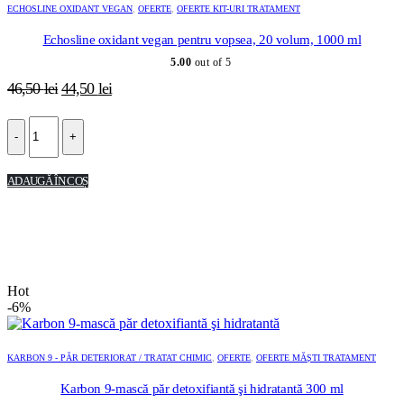
ECHOSLINE OXIDANT VEGAN
,
OFERTE
,
OFERTE KIT-URI TRATAMENT
Echosline oxidant vegan pentru vopsea, 20 volum, 1000 ml
5.00
out of 5
Prețul
Prețul
46,50
lei
44,50
lei
inițial
curent
a
este:
-
+
fost:
44,50 lei.
46,50 lei.
ADAUGĂ ÎN COȘ
Hot
-6%
KARBON 9 - PĂR DETERIORAT / TRATAT CHIMIC
,
OFERTE
,
OFERTE MĂȘTI TRATAMENT
Karbon 9-mască păr detoxifiantă şi hidratantă 300 ml