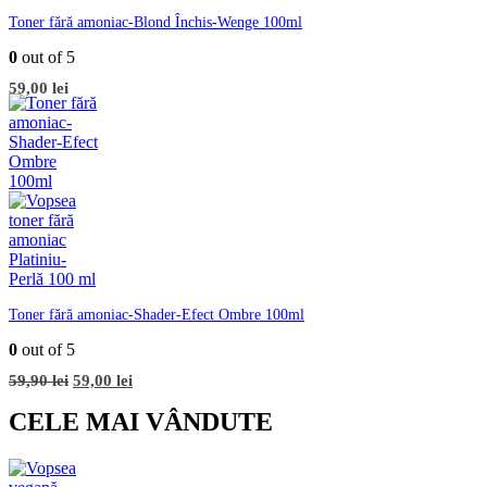
Toner fără amoniac-Blond Închis-Wenge 100ml
0
out of 5
59,00
lei
Toner fără amoniac-Shader-Efect Ombre 100ml
0
out of 5
Prețul
Prețul
59,90
lei
59,00
lei
inițial
curent
a
este:
CELE MAI VÂNDUTE
fost:
59,00 lei.
59,90 lei.