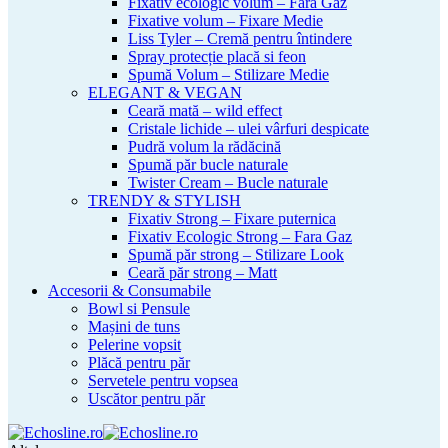
Fixativ ecologic volum – Fara Gaz
Fixative volum – Fixare Medie
Liss Tyler – Cremă pentru întindere
Spray protecție placă si feon
Spumă Volum – Stilizare Medie
ELEGANT & VEGAN
Ceară mată – wild effect
Cristale lichide – ulei vârfuri despicate
Pudră volum la rădăcină
Spumă păr bucle naturale
Twister Cream – Bucle naturale
TRENDY & STYLISH
Fixativ Strong – Fixare puternica
Fixativ Ecologic Strong – Fara Gaz
Spumă păr strong – Stilizare Look
Ceară păr strong – Matt
Accesorii & Consumabile
Bowl si Pensule
Mașini de tuns
Pelerine vopsit
Plăcă pentru păr
Servetele pentru vopsea
Uscător pentru păr