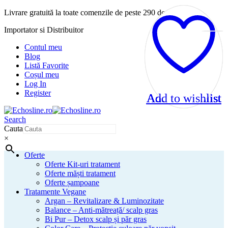
Livrare gratuită la toate comenzile de peste 290 de lei!
Importator si Distribuitor
Contul meu
Blog
Listă Favorite
Coșul meu
Log In
Register
Add to wishlist
Add to wishlist
Add to wishlist
Add to wishlist
Search
Cauta
×
Oferte
Oferte Kit-uri tratament
Oferte măști tratament
Oferte șampoane
Tratamente Vegane
Argan – Revitalizare & Luminozitate
Balance – Anti-mătreață/ scalp gras
Bi Pur – Detox scalp și păr gras