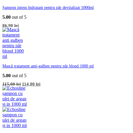
Șampon intens hidratant pentru păr devitalizat 1000ml
5.00
out of 5
86,90
lei
Mască tratament anti-galben pentru păr blond 1000 ml
5.00
out of 5
Prețul
Prețul
115,00
lei
114,00
lei
inițial
curent
a
este:
fost:
114,00 lei.
115,00 lei.