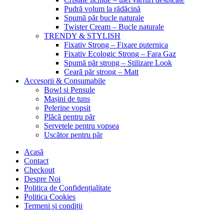
Pudră volum la rădăcină
Spumă păr bucle naturale
Twister Cream – Bucle naturale
TRENDY & STYLISH
Fixativ Strong – Fixare puternica
Fixativ Ecologic Strong – Fara Gaz
Spumă păr strong – Stilizare Look
Ceară păr strong – Matt
Accesorii & Consumabile
Bowl si Pensule
Mașini de tuns
Pelerine vopsit
Plăcă pentru păr
Servetele pentru vopsea
Uscător pentru păr
Acasă
Contact
Checkout
Despre Noi
Politica de Confidențialitate
Politica Cookies
Termeni și condiții