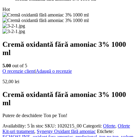
Hot
Cremă oxidantă fără amoniac 3% 1000
ml
5.00
out of 5
O recenzie client
|
Adaugă o recenzie
52,00
lei
Cremă oxidantă fără amoniac 3% 1000
ml
Putere de deschidere Ton pe Ton!
Availability:
5 în stoc
SKU:
1020215_00
Categorii:
Oferte
,
Oferte
Kit-uri tratament
,
Synergy Oxidant fără amoniac
Etichete:
ECHOSLINE
,
oxidant fara amoniac
,
profesional
,
ton pe ton
,
volum