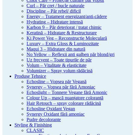
Color Care – Protecție culoare păr vopsit
Curl – Păr creț / bucle naturale
Discipline – Păr rebel/ dificil
Energy – Tratament energizant/anti-cădere
Hydrating – Hidratare intensă
Karbon 9 – Păr deteriorat / tratat chimic
Keratină – Hidratare & Restructurare
Ki Power Veg – Reconstrucție Moleculară
Luxury – Extra Gloss & Luminozitate
Maqui 3 – Hidratare din natură
No Yellow – Reflexii anti galben păr blond/gri
Uz frecvent – Toate tipurile de păr
Volum – Vitalitate & elasticitate
Volumizer – Spray volum rădăcină
Produse Tehnice
Echosline – Vopsea păr Vegană
Synergy – Vopsea păr fără Amoniac
Echoslight – Tonnere Vegane fără Amonic
Colour Up – mască nuanțatore colorantă
Hair Retouch – spray colorare rădăcină
Echosline Oxidant Vegan
Synergy Oxidant fără amoniac
Pudre decolorante
Styling & Finishing
CLASIC