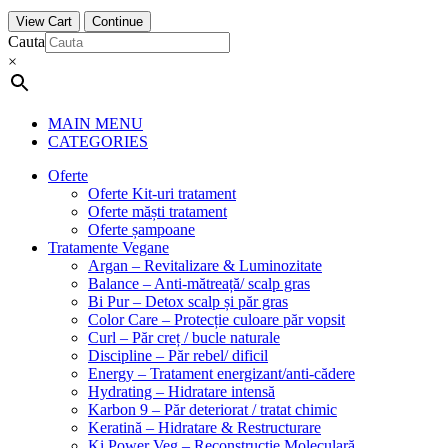
View Cart
Continue
Cauta
×
MAIN MENU
CATEGORIES
Oferte
Oferte Kit-uri tratament
Oferte măști tratament
Oferte șampoane
Tratamente Vegane
Argan – Revitalizare & Luminozitate
Balance – Anti-mătreață/ scalp gras
Bi Pur – Detox scalp și păr gras
Color Care – Protecție culoare păr vopsit
Curl – Păr creț / bucle naturale
Discipline – Păr rebel/ dificil
Energy – Tratament energizant/anti-cădere
Hydrating – Hidratare intensă
Karbon 9 – Păr deteriorat / tratat chimic
Keratină – Hidratare & Restructurare
Ki Power Veg – Reconstrucție Moleculară