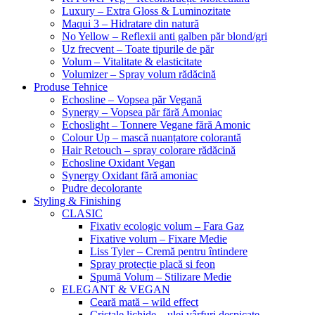
Luxury – Extra Gloss & Luminozitate
Maqui 3 – Hidratare din natură
No Yellow – Reflexii anti galben păr blond/gri
Uz frecvent – Toate tipurile de păr
Volum – Vitalitate & elasticitate
Volumizer – Spray volum rădăcină
Produse Tehnice
Echosline – Vopsea păr Vegană
Synergy – Vopsea păr fără Amoniac
Echoslight – Tonnere Vegane fără Amonic
Colour Up – mască nuanțatore colorantă
Hair Retouch – spray colorare rădăcină
Echosline Oxidant Vegan
Synergy Oxidant fără amoniac
Pudre decolorante
Styling & Finishing
CLASIC
Fixativ ecologic volum – Fara Gaz
Fixative volum – Fixare Medie
Liss Tyler – Cremă pentru întindere
Spray protecție placă si feon
Spumă Volum – Stilizare Medie
ELEGANT & VEGAN
Ceară mată – wild effect
Cristale lichide – ulei vârfuri despicate