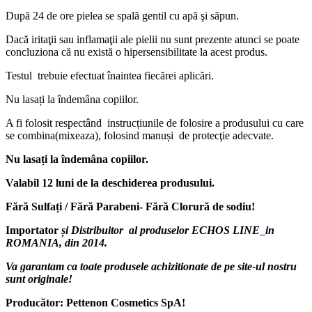
După 24 de ore pielea se spală gentil cu apă şi săpun.
Dacă iritaţii sau inflamaţii ale pielii nu sunt prezente atunci se poate
concluziona că nu există o hipersensibilitate la acest produs.
Testul trebuie efectuat înaintea fiecărei aplicări.
Nu lasați la îndemâna copiilor.
A fi folosit respectând instrucțiunile de folosire a produsului cu care
se combina(mixeaza), folosind manuși de protecţie adecvate.
Nu lasați la îndemâna copiilor.
Valabil 12 luni de la deschiderea produsului.
Fără Sulfați / Fără Parabeni- Fără Clorură de sodiu!
Importator
și Distribuitor al produselor ECHOS LINE
in
ROMANIA, din 2014.
Va garantam ca toate produsele achizitionate de pe site-ul nostru
sunt originale!
Producător: Pettenon Cosmetics SpA!