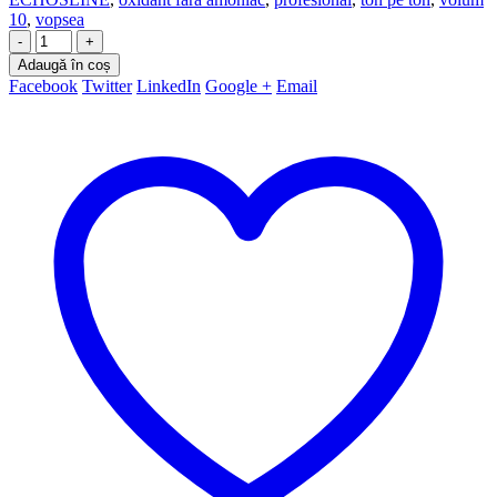
10
,
vopsea
-
+
Adaugă în coș
Facebook
Twitter
LinkedIn
Google +
Email