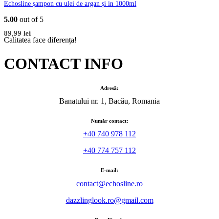
Echosline șampon cu ulei de argan și in 1000ml
5.00
out of 5
89,99
lei
Calitatea face diferența!
CONTACT INFO
Adresă:
Banatului nr. 1, Bacău, Romania
Număr contact:
+40 740 978 112
+40 774 757 112
E-mail:
contact@echosline.ro
dazzlinglook.ro@gmail.com