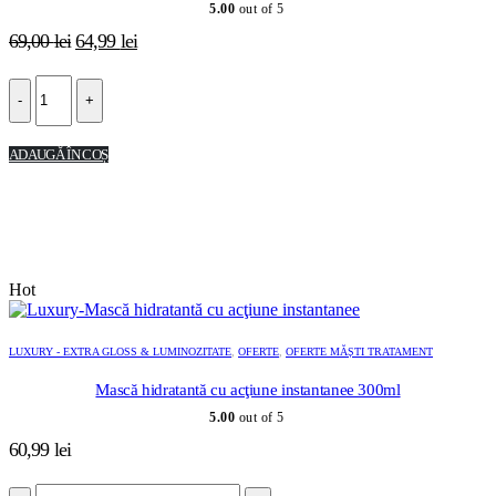
5.00
out of 5
Prețul
Prețul
69,00
lei
64,99
lei
inițial
curent
a
este:
-
+
fost:
64,99 lei.
69,00 lei.
ADAUGĂ ÎN COȘ
Hot
LUXURY - EXTRA GLOSS & LUMINOZITATE
,
OFERTE
,
OFERTE MĂȘTI TRATAMENT
Mască hidratantă cu acţiune instantanee 300ml
5.00
out of 5
60,99
lei