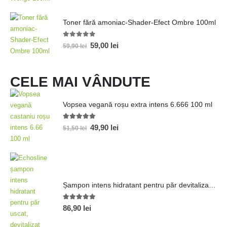
Toner fără amoniac-Shader-Efect Ombre 100ml
0
out of 5
59,00
lei
59,90
lei
CELE MAI VÂNDUTE
Vopsea vegană roșu extra intens 6.666 100 ml
5.00
out of 5
49,90
lei
51,50
lei
Șampon intens hidratant pentru păr devitalizat 1000ml
5.00
out of 5
86,90
lei