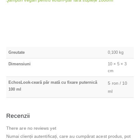
Greutate
0,100 kg
Dimensiuni
10 × 5 × 3
cm
EchosLook-ceară păr mată cu fixare puternică
5 ron / 10
100 ml
ml
Recenzii
There are no reviews yet
Numai clienții autentificați, care au cumpărat acest produs, pot