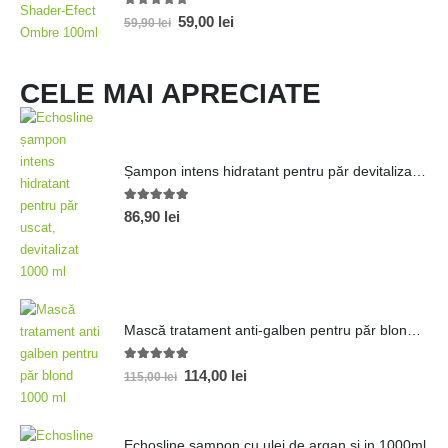
0
out of 5
59,00
lei
59,90
lei
CELE MAI APRECIATE
Șampon intens hidratant pentru păr devitalizat 1000ml
5.00
out of 5
86,90
lei
Mască tratament anti-galben pentru păr blond 1000 ml
5.00
out of 5
114,00
lei
115,00
lei
Echosline șampon cu ulei de argan și in 1000ml