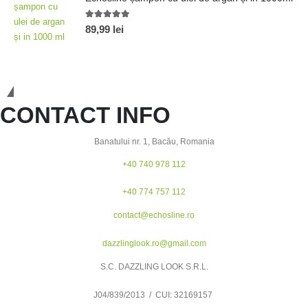
5.00
out of 5
89,99
lei
Calitatea face diferența!
CONTACT INFO
Banatului nr. 1, Bacău, Romania
+40 740 978 112
+40 774 757 112
contact@echosline.ro
dazzlinglook.ro@gmail.com
S.C. DAZZLING LOOK S.R.L.
J04/839/2013 / CUI: 32169157