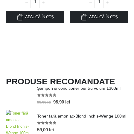
ADAUGĂ ÎN COȘ
ADAUGĂ ÎN COȘ
PRODUSE RECOMANDATE
Șampon și conditioner pentru volum 1300ml
0
out of 5
98,90
lei
99,00
lei
Toner fără amoniac-Blond Închis-Wenge 100ml
0
out of 5
59,00
lei