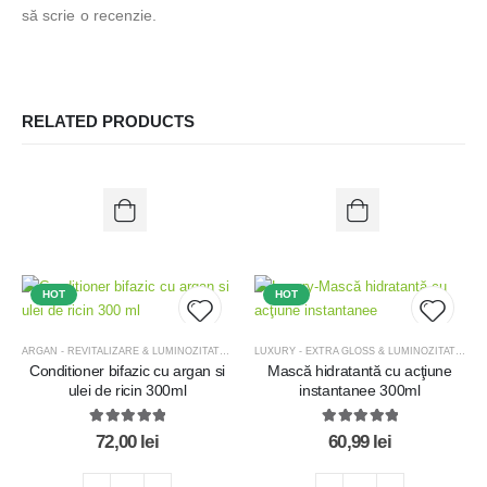
să scrie o recenzie.
RELATED PRODUCTS
HOT
HOT
ARGAN - REVITALIZARE & LUMINOZITATE
,
OFERTE
,
OFERTE MĂȘTI TRATAMENT
LUXURY - EXTRA GLOSS & LUMINOZITATE
,
OF
Conditioner bifazic cu argan si
Mască hidratantă cu acţiune
Add to
Add t
ulei de ricin 300ml
instantanee 300ml
wishlist
wishlis
5.00
out of 5
5.00
out of 5
72,00
lei
60,99
lei