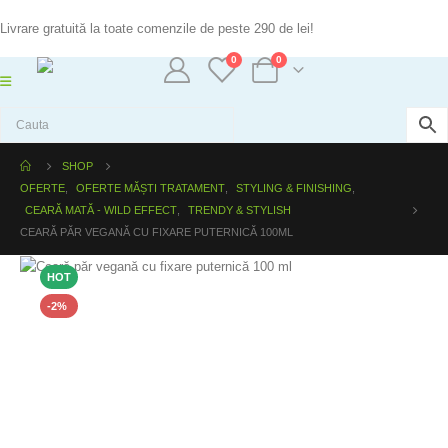
Livrare gratuită la toate comenzile de peste 290 de lei!
0
0
SHOP
OFERTE
,
OFERTE MĂȘTI TRATAMENT
,
STYLING & FINISHING
,
CEARĂ MATĂ - WILD EFFECT
,
TRENDY & STYLISH
CEARĂ PĂR VEGANĂ CU FIXARE PUTERNICĂ 100ML
HOT
-2%