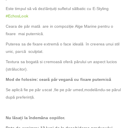
Este timpul să vă dezlănțuiți sufletul sălbatic cu E-Styling
#EchosLook
Ceara de păr mată are in compoziție Alge Marine pentru o
fixare mai puternică.
Puterea sa de fixare extremă o face ideală în creerea unui stil
unic, parcă sculptat.
Textura sa bogată si cremoasă oferă părului un aspect lucios
(strălucitor).
Mod de folosire: ceară păr vegană cu fixare puternică
Se aplică fie pe păr uscat ,fie pe păr umed,modelându-se părul
după preferință.
Nu lăsați la îndemâna copiilor.
Data de expirare: 12 luni de la deschiderea produsului.