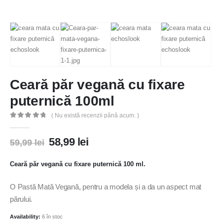
Ceară păr vegană cu fixare
puternică 100ml
( Nu există recenzii până acum. )
0
out of 5
58,99
lei
59,99
lei
Ceară păr vegană cu fixare puternică 100 ml.
O Pastă Mată Vegană, pentru a modela și a da un aspect mat
părului.
Availability:
6 în stoc