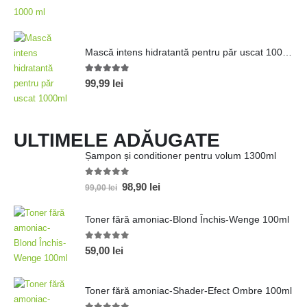
Mască intens hidratantă pentru păr uscat 1000ml
4.80
out of 5
99,99
lei
ULTIMELE ADĂUGATE
Șampon și conditioner pentru volum 1300ml
0
out of 5
98,90
lei
99,00
lei
Toner fără amoniac-Blond Închis-Wenge 100ml
0
out of 5
59,00
lei
Toner fără amoniac-Shader-Efect Ombre 100ml