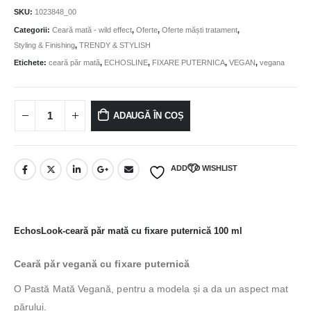
SKU:
1023848_00
Categorii:
Ceară mată - wild effect
,
Oferte
,
Oferte măști tratament
,
Styling & Finishing
,
TRENDY & STYLISH
Etichete:
ceară păr mată
,
ECHOSLINE
,
FIXARE PUTERNICA
,
VEGAN
,
vegana
ADAUGĂ ÎN COȘ
ADD TO WISHLIST
EchosLook-ceară păr mată cu fixare puternică 100 ml
Ceară păr vegană cu fixare puternică
O Pastă Mată Vegană, pentru a modela și a da un aspect mat
părului.